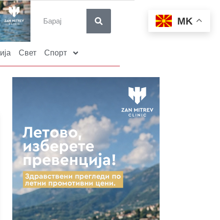
MK
ија
Свет
Спорт