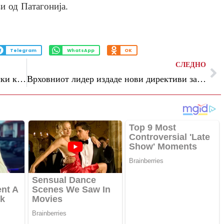
и од Патагонија.
Telegram
WhatsApp
OK
СЛЕДНО
Путин предложи поранешниот германски канцелар да посредува во преговорите, Берлин одби
Врховниот лидер издаде нови директиви за продолжување на операциите, известуваат иранските медиуми