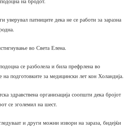
 подоцна на бродот.
ги уверувал патниците дека не се работи за заразна
родна.
стигнување во Света Елена.
одоцна се разболела и била префрлена во
е на подготовките за медицински лет кон Холандија.
тска здравствена организација соопшти дека бројот
от се зголемил на шест.
згледуваат и други можни извори на зараза, бидејќи