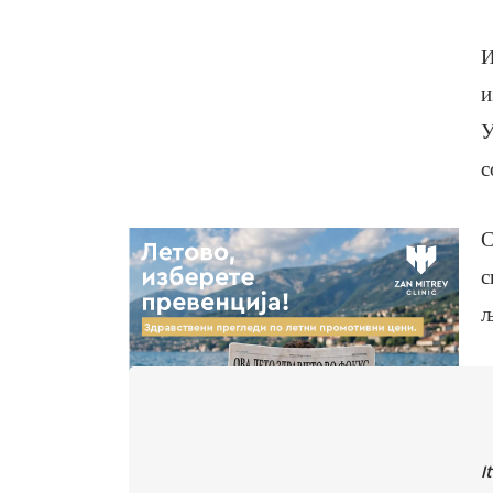
И
и
У
с
С
с
љ
I