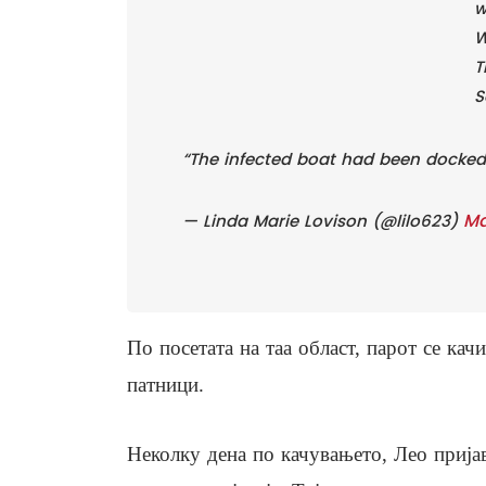
w
W
T
S
“The infected boat had been docked a
Ma
— Linda Marie Lovison (@lilo623)
По посетата на таа област, парот се кач
патници.
Неколку дена по качувањето, Лео пријав