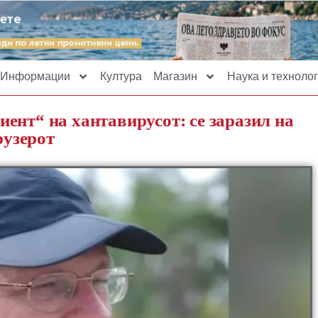
Информации
Култура
Магазин
Наука и технолог
ент“ на хантавирусот: се заразил на
рузерот