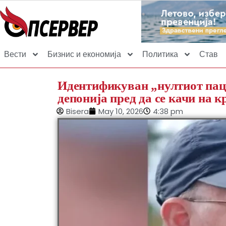
Вести
Бизнис и економија
Политика
Став
Идентификуван „нултиот паци
депонија пред да се качи на к
Bisera
May 10, 2026
4:38 pm