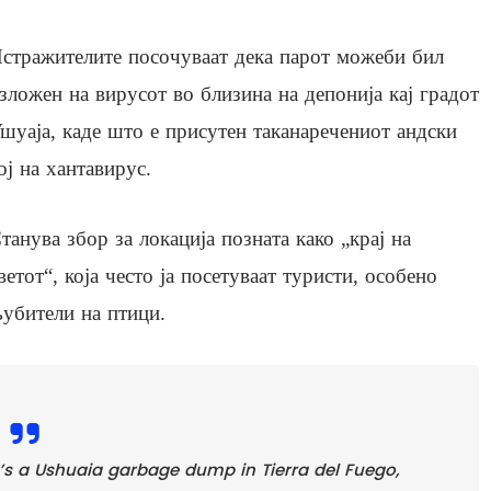
стражителите посочуваат дека парот можеби бил
зложен на вирусот во близина на депонија кај градот
шуаја, каде што е присутен таканаречениот андски
ој на хантавирус.
танува збор за локација позната како „крај на
ветот“, која често ја посетуваат туристи, особено
убители на птици.
t’s a Ushuaia garbage dump in Tierra del Fuego,