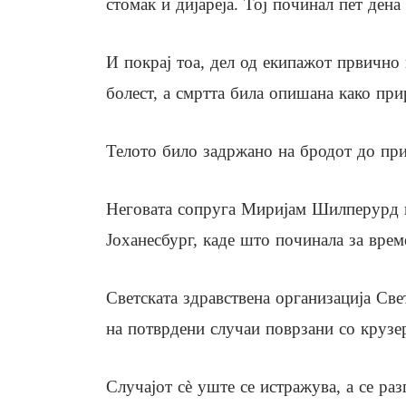
стомак и дијареја. Тој починал пет дена
И покрај тоа, дел од екипажот првично 
болест, а смртта била опишана како при
Телото било задржано на бродот до при
Неговата сопруга Миријам Шилперурд п
Јоханесбург, каде што починала за врем
Светската здравствена организација Све
на потврдени случаи поврзани со крузер
Случајот сè уште се истражува, а се ра