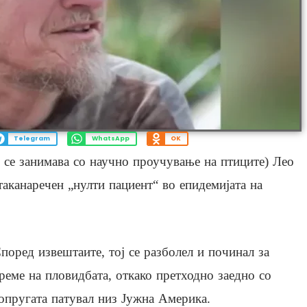
Telegram
WhatsApp
OK
ј се занимава со научно проучување на птиците) Лео
аканаречен „нулти пациент“ во епидемијата на
поред извештаите, тој се разболел и починал за
реме на пловидбата, откако претходно заедно со
опругата патувал низ Јужна Америка.