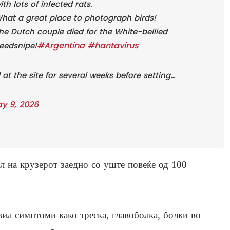
ith lots of infected rats.
hat a great place to photograph birds!
he Dutch couple died for the White-bellied
#Argentina
#hantavirus
eedsnipe!
t the site for several weeks before setting…
y 9, 2026
ил на крузерот заедно со уште повеќе од 100
ил симптоми како треска, главоболка, болки во