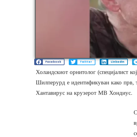
Facebook
Twitter
LinkedIn
Холандскиот орнитолог (специјалист ко
Шилперурд е идентификуван како прв, т
Хантавирус на крузерот МВ Хондиус.
С
в
с