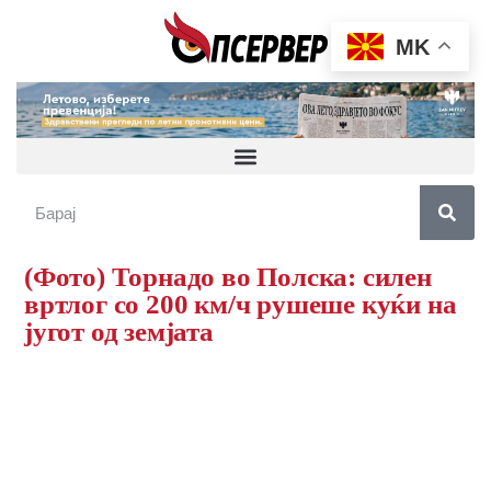
MK
(Фото) Торнадо во Полска: силен
вртлог со 200 км/ч рушеше куќи на
југот од земјата