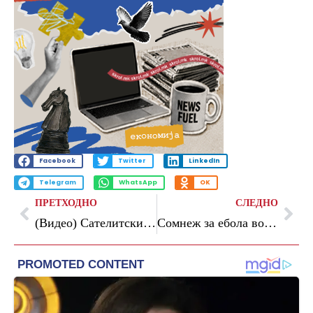
Facebook
Twitter
LinkedIn
Telegram
WhatsApp
OK
ПРЕТХОДНО
СЛЕДНО
(Видео) Сателитски снимки откриваат дека Иран експресно обнови 50 ракетни бази: „Имаат 1.000 проектили длабоко под земја“
Сомнеж за ебола во Италија