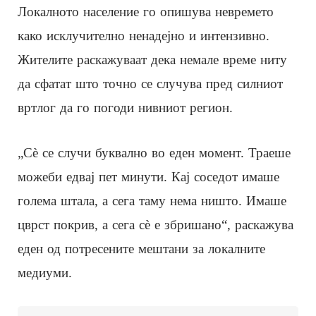
Локалното население го опишува невремето
како исклучително ненадејно и интензивно.
Жителите раскажуваат дека немале време ниту
да сфатат што точно се случува пред силниот
вртлог да го погоди нивниот регион.
„Сè се случи буквално во еден момент. Траеше
можеби едвај пет минути. Кај соседот имаше
голема штала, а сега таму нема ништо. Имаше
цврст покрив, а сега сè е збришано“, раскажува
еден од потресените мештани за локалните
медиуми.