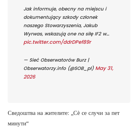
Jak informuje, obecny na miejscu i
dokumentujący szkody członek
naszego Stowarzyszenia, Jakub
Wyrwas, wskazują one na siłę IF2 w…
pic.twitter.com/ddrDPef89r
— Sieć Obserwatorów Burz |
May 31,
Obserwatorzy.info (@SOB_pl)
2026
Сведоштва на жителите: „Сè се случи за пет
минути“