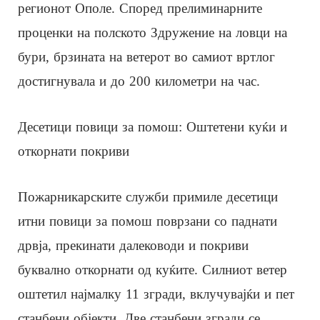
регионот Ополе. Според прелиминарните
проценки на полското Здружение на ловци на
бури, брзината на ветерот во самиот вртлог
достигнувала и до 200 километри на час.
Десетици повици за помош: Оштетени куќи и
откорнати покриви
Пожарникарските служби примиле десетици
итни повици за помош поврзани со паднати
дрвја, прекинати далеководи и покриви
буквално откорнати од куќите. Силниот ветер
оштетил најмалку 11 згради, вклучувајќи и пет
станбени објекти. Две станбени згради се