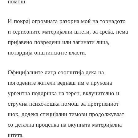
помош
И покрај огромната разорна моќ на торнадото
и сериозните материјални штети, за среќа, нема
пријавено повредени или загинати лица,
потврдија општинските власти.
Официјалните лица соопштија дека на
погодените жители веднаш им е пружена
ургентна поддршка на терен, вклучително и
стручна психолошка помош за претрпениот
шок, додека специјални тимови продолжуваат
со детална проценка на вкупната материјална
штета.