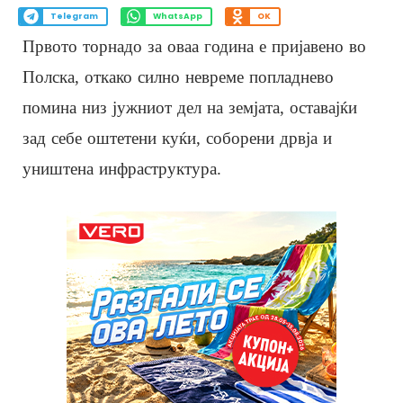
Telegram
WhatsApp
OK
Првото торнадо за оваа година е пријавено во
Полска, откако силно невреме попладнево
помина низ јужниот дел на земјата, оставајќи
зад себе оштетени куќи, соборени дрвја и
уништена инфраструктура.