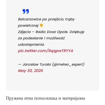
Balcarzowice po przejściu trąby
powietrznej
Zdjęcia – Radio Doxa Opole. Dziękuję
za podesłanie i możliwość
udostepnienia.
pic.twitter.com/6qqpwTRYYA
— Jarosław Turała (@meteo_expert)
May 30, 2026
Пружена итна психолошка и материјална