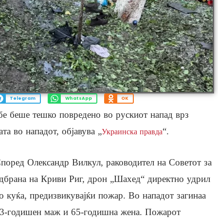
Telegram
WhatsApp
OK
ебе беше тешко повредено во рускиот напад врз
та во нападот, објавува „
“.
Украинска правда
поред Олександр Вилкул, раководител на Советот за
дбрана на Криви Риг, дрон „Шахед“ директно удрил
о куќа, предизвикувајќи пожар. Во нападот загинаа
3-годишен маж и 65-годишна жена. Пожарот