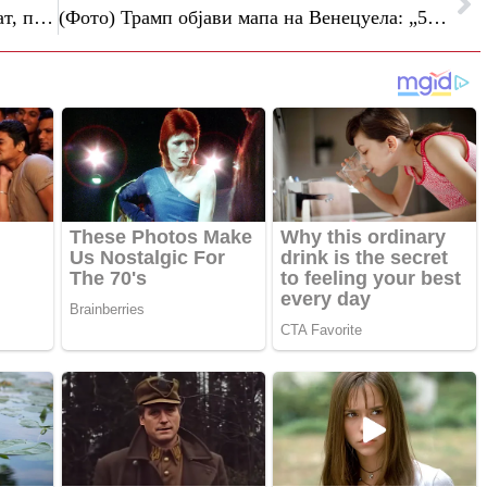
Премиерот на Бахами освои втор мандат, прв таков случај по речиси 30 години
(Фото) Трамп објави мапа на Венецуела: „51-та држава“