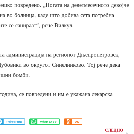
тешко повредено. „Ногата на деветмесечното девојче
на во болница, каде што добива сета потребна
те се санираат“, рече Вилкул.
та администрација на регионот Дњепропетровск,
 Дубовики во округот Синелниково. Тој рече дека
душни бомби.
 година, се повредени и им е укажана лекарска
Telegram
WhatsApp
OK
СЛЕДНО