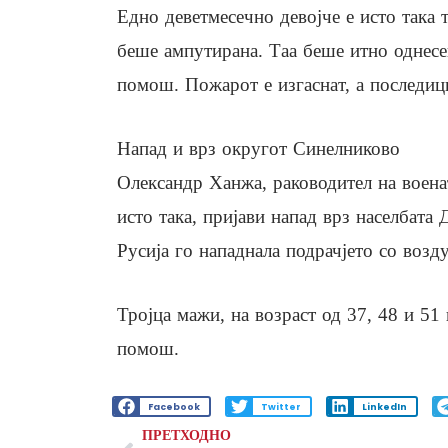
Едно деветмесечно девојче е исто така 
беше ампутирана. Таа беше итно однесе
помош. Пожарот е изгаснат, а последици
Напад и врз округот Синелниково
Олександр Ханжа, раководител на воена
исто така, пријави напад врз населбата
Русија го нападнала подрачјето со воз
Тројца мажи, на возраст од 37, 48 и 51
помош.
Facebook
Twitter
LinkedIn
ПРЕТХОДНО