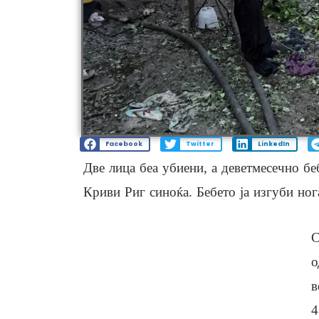
Facebook
Twitter
LinkedIn
Две лица беа убиени, а деветмесечно б
Криви Риг синоќа. Бебето ја изгуби нога
С
о
в
4