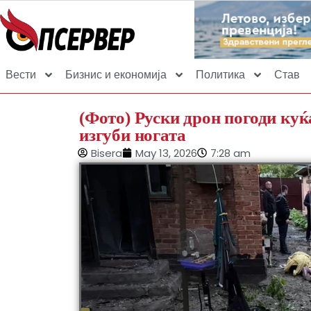
Вести
Бизнис и економија
Политика
Став
(Фото) Руски дрон погоди куќ
изгуби ногата
Bisera
May 13, 2026
7:28 am