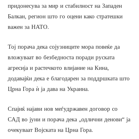
придонесува за мир и стабилност на Западен
Балкан, регион што го оцени како стратешки
важен за НАТО.
Тој порача дека сојузниците мора повеќе да
вложуваат во безбедноста поради руската
агресија и растечкото влијание на Кина,
додавајќи дека е благодарен за поддршката што
Црна Гора ѝ ја дава на Украина.
Спајиќ најави нов меѓудржавен договор со
САД во јуни и порача дека „одлични денови“ ја
очекуваат Војската на Црна Гора.