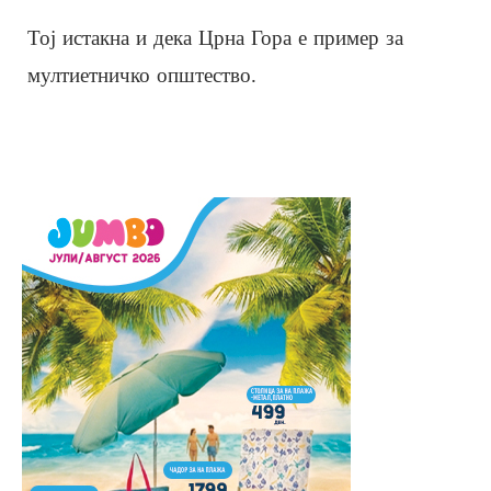
Тој истакна и дека Црна Гора е пример за
мултиетничко општество.