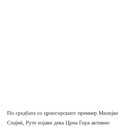
По средбата со црногорскиот премиер Милојко
Спајиќ, Руте изјави дека Црна Гора активно