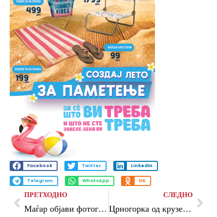
Facebook
Twitter
LinkedIn
Telegram
WhatsApp
OK
ПРЕТХОДНО
СЛЕДНО
Маѓар објави фотографија: Официјалниот автомобил на премиерот ќе биде „Шкода Суперб“
Црногорка од крузерот со хантавирус, префрлена во карантин