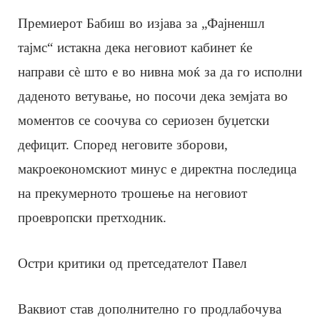
Премиерот Бабиш во изјава за „Фајненшл
тајмс“ истакна дека неговиот кабинет ќе
направи сè што е во нивна моќ за да го исполни
даденото ветување, но посочи дека земјата во
моментов се соочува со сериозен буџетски
дефицит. Според неговите зборови,
макроекономскиот минус е директна последица
на прекумерното трошење на неговиот
проевропски претходник.
Остри критики од претседателот Павел
Ваквиот став дополнително го продлабочува