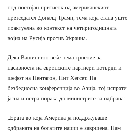
под постојан притисок од американскиот
претседател Доналд Трамп, тема која стана уште
поактуелна во контекст на четиригодишната
војна на Русија против Украина.
Дека Вашингтон веќе нема трпение за
пасивноста на европските партнери потврди и
шефот на Пентагон, Пит Хегсет. На
безбедносна конференција во Азија, тој испрати
јасна и остра порака до министрите за одбрана:
„Ерата во која Америка ја поддржуваше
одбраната на богатите нации е завршена. Нам