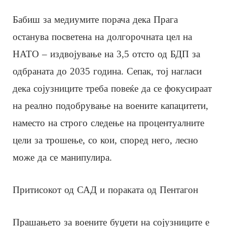
Бабиш за медиумите порача дека Прага
останува посветена на долгорочната цел на
НАТО – издвојување на 3,5 отсто од БДП за
одбраната до 2035 година. Сепак, тој нагласи
дека сојузниците треба повеќе да се фокусираат
на реално подобрување на воените капацитети,
наместо на строго следење на процентуалните
цели за трошење, со кои, според него, лесно
може да се манипулира.
Притисокот од САД и пораката од Пентагон
Прашањето за воените буџети на сојузниците е