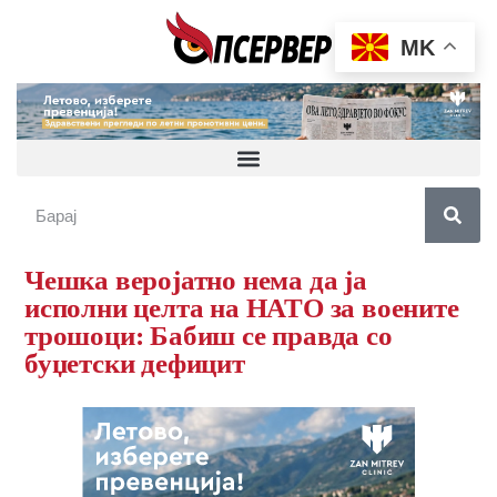
MK
Чешка веројатно нема да ја
исполни целта на НАТО за воените
трошоци: Бабиш се правда со
буџетски дефицит