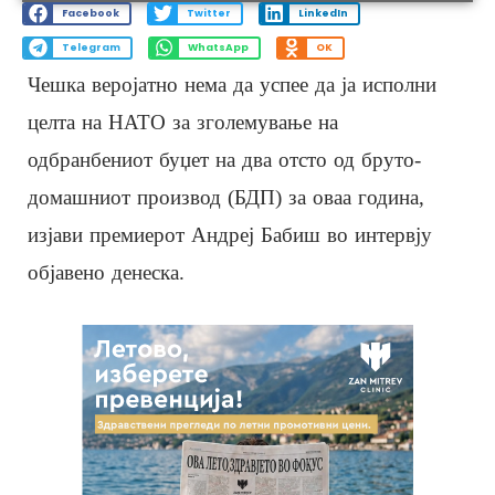
Facebook
Twitter
LinkedIn
Telegram
WhatsApp
OK
Чешка веројатно нема да успее да ја исполни
целта на НАТО за зголемување на
одбранбениот буџет на два отсто од бруто-
домашниот производ (БДП) за оваа година,
изјави премиерот Андреј Бабиш во интервју
објавено денеска.