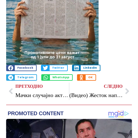
Facebook
Twitter
LinkedIn
Telegram
WhatsApp
OK
ПРЕТХОДНО
СЛЕДНО
Мачки случајно активирале рингли и предизвикале пожар во стан во Баварија, штетата е 100.000 евра
(Видео) Жесток напад со украински дронови врз рафинеријата во Саратов: пожари на повеќе локации во рускиот енергетски гигант