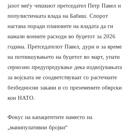
јазот меѓу чешкиот претседател Петр Павел и
популистичката влада на Бабиш. Спорот
настана поради плановите на владата да ги
намали воените расходи во буџетот за 2026
година. Претседателот Павел, дури и за време
на потпишувањето на буџетот во март, упати
сериозно предупредување дека издвојувањата
за војската не соодветствуваат со растечките
безбедносни закани и со преземените обврски
кон НАТО.
Фокус на капацитетите наместо на
„манипулативни бројки“