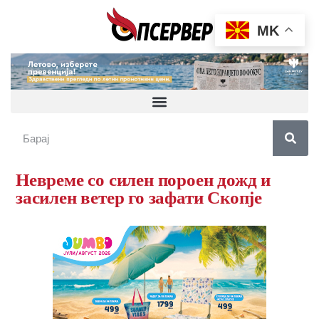
MK
Невреме со силен пороен дожд и
засилен ветер го зафати Скопје