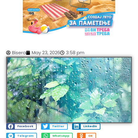
Bisera
May 23, 2026
3:58 pm
Facebook
Twitter
LinkedIn
Telegram
WhatsApp
OK