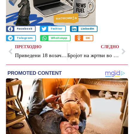
Facebook
Twitter
LinkedIn
Telegram
WhatsApp
OK
ПРЕТХОДНО
СЛЕДНО
Приведени 18 возачи за безобѕирно возење, меѓу нив и деца
Бројот на жртви во кинескиот рудник за јаглен се искачи на 90, се апсат лица