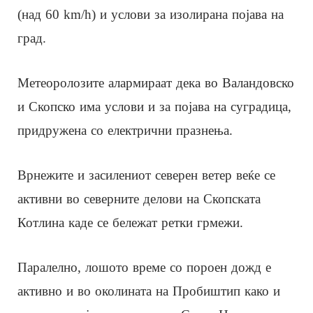
(над 60 km/h) и услови за изолирана појава на
град.
Метеоролозите алармираат дека во Валандовско
и Скопско има услови и за појава на суградица,
придружена со електрични празнења.
Врнежите и засилениот северен ветер веќе се
активни во северните делови на Скопската
Котлина каде се бележат ретки грмежи.
Паралелно, лошото време со пороен дожд е
активно и во околината на Пробиштип како и