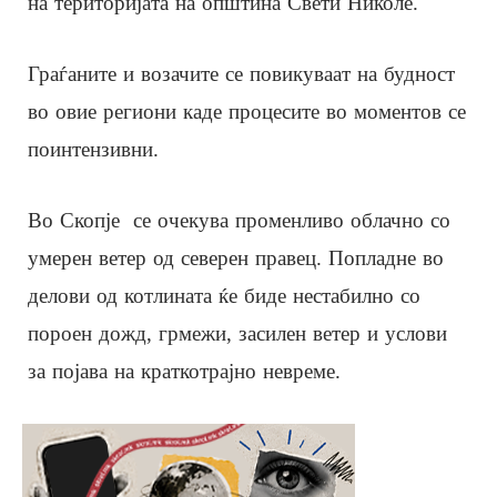
на територијата на општина Свети Николе.
Граѓаните и возачите се повикуваат на будност
во овие региони каде процесите во моментов се
поинтензивни.
Во Скопје се очекува променливо облачно со
умерен ветер од северен правец. Попладне во
делови од котлината ќе биде нестабилно со
пороен дожд, грмежи, засилен ветер и услови
за појава на краткотрајно невреме.