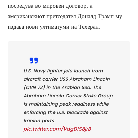
посредува во мировен договор, а
американскиот претседател Доналд Трамп му
издава нови ултиматуми на Техеран.
U.S. Navy fighter jets launch from
aircraft carrier USS Abraham Lincoln
(CVN 72) in the Arabian Sea. The
Abraham Lincoln Carrier Strike Group
is maintaining peak readiness while
enforcing the U.S. blockade against
Iranian ports.
pic.twitter.com/VdgD1S8jrB