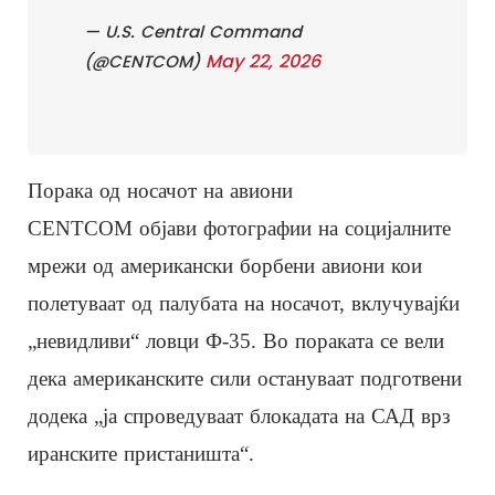
— U.S. Central Command
May 22, 2026
(@CENTCOM)
Порака од носачот на авиони
CENTCOM објави фотографии на социјалните
мрежи од американски борбени авиони кои
полетуваат од палубата на носачот, вклучувајќи
„невидливи“ ловци Ф-35. Во пораката се вели
дека американските сили остануваат подготвени
додека „ја спроведуваат блокадата на САД врз
иранските пристаништа“.