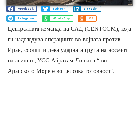
Facebook
Twitter
LinkedIn
Telegram
WhatsApp
OK
Централната команда на САД (CENTCOM), која
ги надгледува операциите во војната против
Иран, соопшти дека ударната група на носачот
на авиони „УСС Абрахам Линколн“ во
Арапското Море е во „висока готовност“.