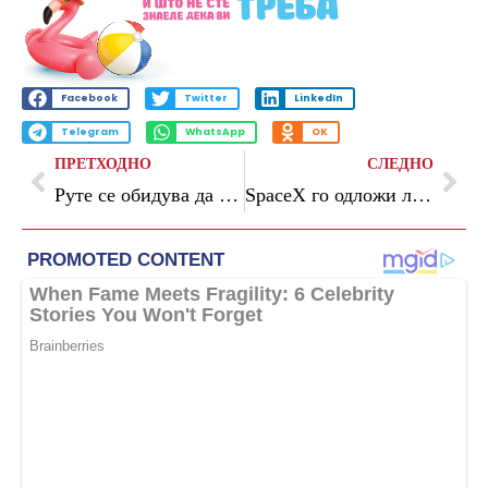
Facebook
Twitter
LinkedIn
Telegram
WhatsApp
OK
ПРЕТХОДНО
СЛЕДНО
Руте се обидува да го задржи Трамп во НАТО. „Ова може да предизвика нов конфликт со ЕУ“
SpaceX го одложи лансирањето на Starship