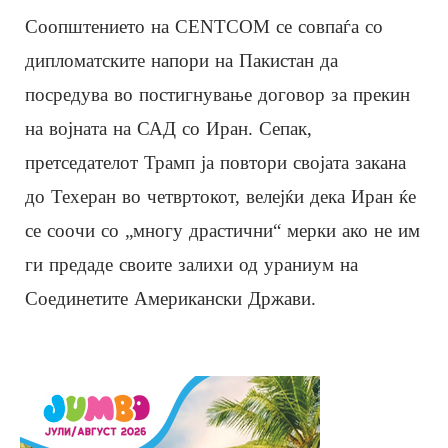
Соопштението на CENTCOM се совпаѓа со
дипломатските напори на Пакистан да
посредува во постигнување договор за прекин
на војната на САД со Иран. Сепак,
претседателот Трамп ја повтори својата закана
до Техеран во четвртокот, велејќи дека Иран ќе
се соочи со „многу драстични“ мерки ако не им
ги предаде своите залихи од ураниум на
Соединетите Американски Држави.