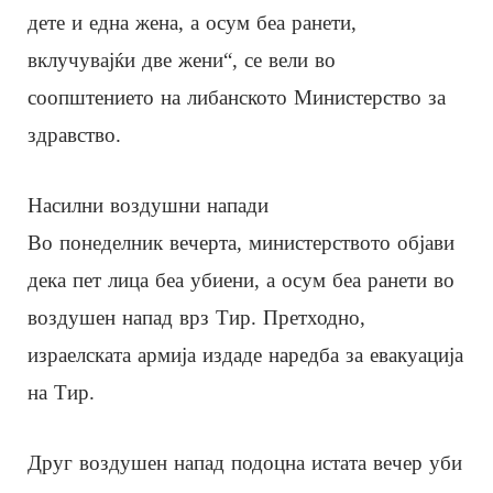
дете и една жена, а осум беа ранети,
вклучувајќи две жени“, се вели во
соопштението на либанското Министерство за
здравство.
Насилни воздушни напади
Во понеделник вечерта, министерството објави
дека пет лица беа убиени, а осум беа ранети во
воздушен напад врз Тир. Претходно,
израелската армија издаде наредба за евакуација
на Тир.
Друг воздушен напад подоцна истата вечер уби