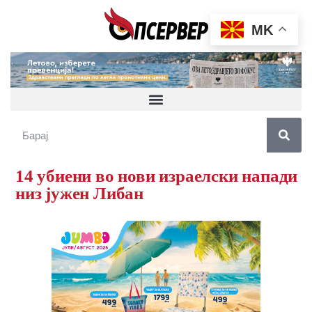
MK
14 убиени во нови израелски напади
низ јужен Либан