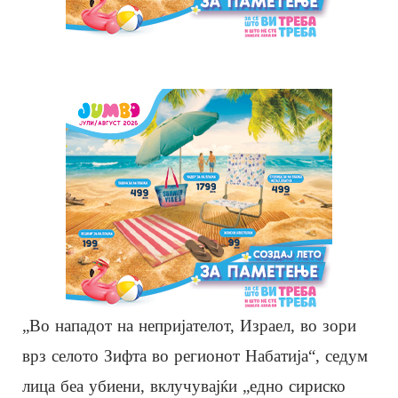
„Во нападот на непријателот, Израел, во зори
врз селото Зифта во регионот Набатија“, седум
лица беа убиени, вклучувајќи „едно сириско