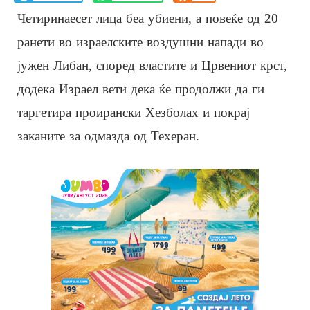
Четиринаесет лица беа убиени, а повеќе од 20
ранети во израелските воздушни напади во
јужен Либан, според властите и Црвениот крст,
додека Израел вети дека ќе продолжи да ги
таргетира проирански Хезболах и покрај
заканите за одмазда од Техеран.