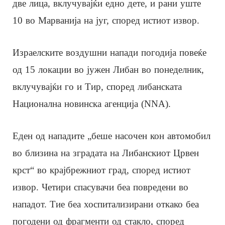
две лица, вклучувајќи едно дете, и рани уште
10 во Марванија на југ, според истиот извор.
Израелските воздушни напади погодија повеќе
од 15 локации во јужен Либан во понеделник,
вклучувајќи го и Тир, според либанската
Национална новинска агенција (NNA).
Еден од нападите „беше насочен кон автомобил
во близина на зградата на Либанскиот Црвен
крст“ во крајбрежниот град, според истиот
извор. Четири спасувачи беа повредени во
нападот. Тие беа хоспитализирани откако беа
погодени од фрагменти од стакло, според