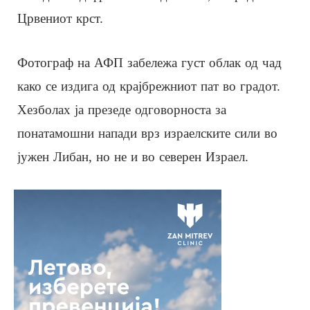
Црвениот крст.
Фотограф на АФП забележа густ облак од чад
како се издига од крајбрежниот пат во градот.
Хезболах ја презеде одговорноста за
понатамошни напади врз израелските сили во
јужен Либан, но не и во северен Израел.