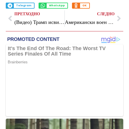
Telegram
WhatsApp
OK
ПРЕТХОДНО
СЛЕДНО
(Видео) Трамп исвиркан на натпревар на НБА во Њујорк
Американски воен хеликоптер се урна во близина на Ормускиот теснец