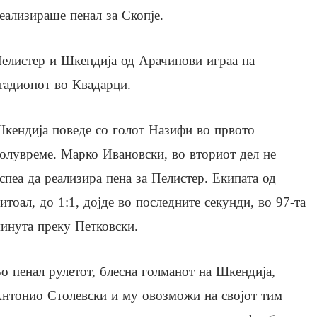
еализираше пенал за Скопје.
елистер и Шкендија од Арачинови играа на
тадионот во Квадарци.
кендија поведе со голот Назифи во првото
олувреме. Марко Ивановски, во вториот дел не
спеа да реализира пена за Пелистер. Екипата од
итоал, до 1:1, дојде во последните секунди, во 97-та
инута преку Петковски.
о пенал рулетот, блесна голманот на Шкендија,
нтонио Столевски и му овозможи на својот тим