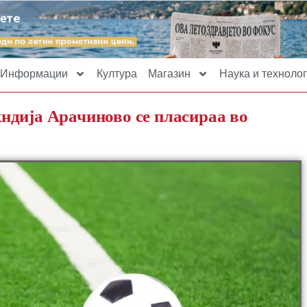
Информации
Култура
Магазин
Наука и технолог
ндија Арачиново се пласираа во