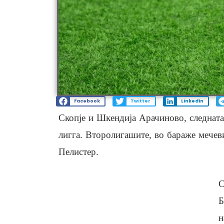
Facebook
Twitter
LinkedIn
Скопје и Шкендија Арачиново, следната
лигга. Второлигашите, во бараже мечев
Пелистер.
С
Б
н