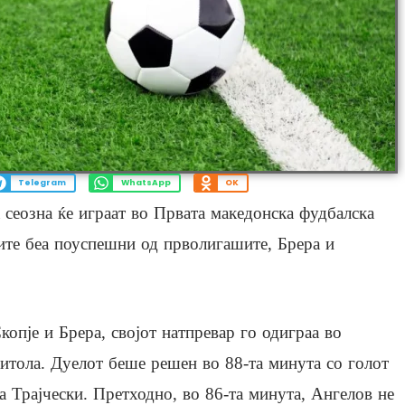
Telegram
WhatsApp
OK
 сеозна ќе играат во Првата македонска фудбалска
ите беа поуспешни од прволигашите, Брера и
копје и Брера, својот натпревар го одиграа во
итола. Дуелот беше решен во 88-та минута со голот
а Трајчески. Претходно, во 86-та минута, Ангелов не