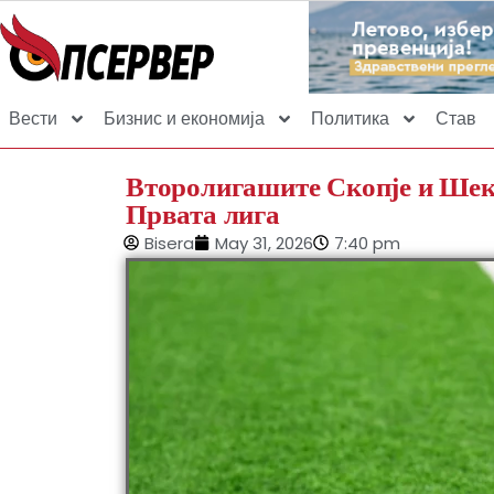
Вести
Бизнис и економија
Политика
Став
Второлигашите Скопје и Шек
Првата лига
Bisera
May 31, 2026
7:40 pm