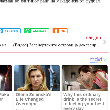
ласман во елитниот ранг на македонскиот фудбал.
Telegram
WhatsApp
OK
СЛЕДНО
Арсенал остана без трофејот во ЛШ, но на спектакуларен начин ја прослави титулата во Премиер лигата
(Видео) Зеленортските острови ја декласираа Србија во пријателски натпревар