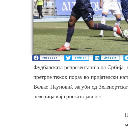
Facebook
Twitter
LinkedIn
Фудбалската репрезентација на Србија, 
претрпе тежок пораз во пријателски нат
Вељко Пауновиќ загуби од Зеленортскит
неверица кај српската јавност.
П
м