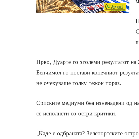
м
Н
С
ш
Прво, Дуарте го зголеми резултатот на 
Бенчимол го постави конечниот резулта
не очекуваше толку тежок пораз.
Српските медиуми беа изненадени од нас
се исполнети со остри критики.
„Каде е одбраната? Зеленортските остро