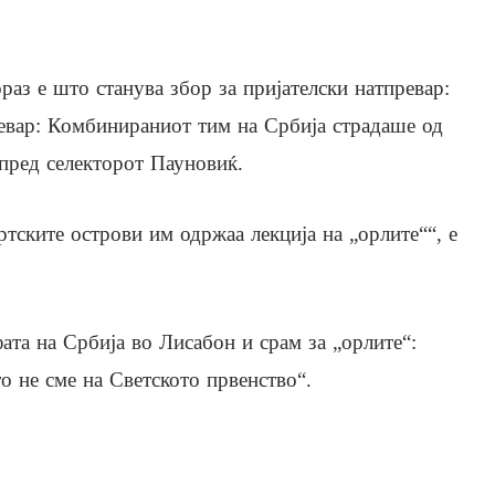
раз е што станува збор за пријателски натпревар:
евар: Комбинираниот тим на Србија страдаше од
 пред селекторот Пауновиќ.
тските острови им одржаа лекција на „орлите““, е
ата на Србија во Лисабон и срам за „орлите“:
о не сме на Светското првенство“.