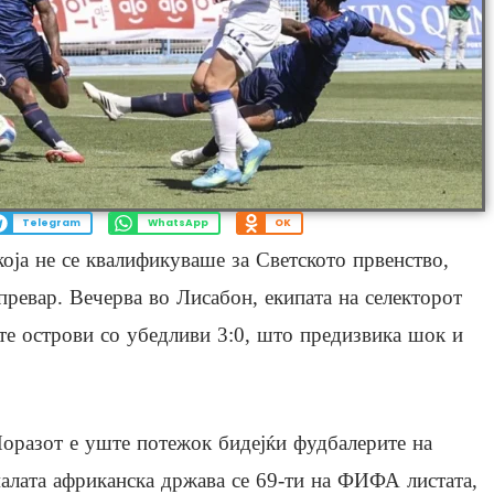
Telegram
WhatsApp
OK
која не се квалификуваше за Светското првенство,
превар. Вечерва во Лисабон, екипата на селекторот
е острови со убедливи 3:0, што предизвика шок и
оразот е уште потежок бидејќи фудбалерите на
алата африканска држава се 69-ти на ФИФА листата,