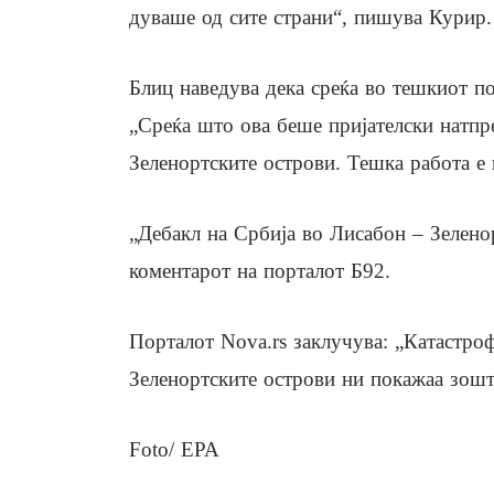
дуваше од сите страни“, пишува Курир.
Блиц наведува дека среќа во тешкиот по
„Среќа што ова беше пријателски натпр
Зеленортските острови. Тешка работа е
„Дебакл на Србија во Лисабон – Зеленор
коментарот на порталот Б92.
Порталот Nova.rs заклучува: „Катастроф
Зеленортските острови ни покажаа зошт
Foto/ EPA