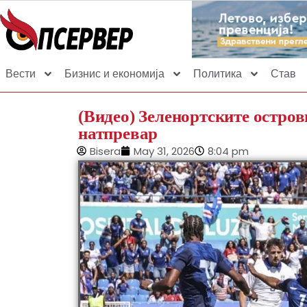
Вести
Бизнис и економија
Политика
Став
(Видео) Зеленортските остров
натпревар
Bisera
May 31, 2026
8:04 pm