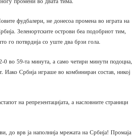
ногу промени во двата тима.
овите фудбалери, не донесоа промена во играта на
рбија. Зеленортските острови беа подобриот тим,
то го потврдија со уште два брзи гола.
2-0 во 59-та минута, а само четири минути подоцна,
т. Иако Србија играше во комбиниран состав, никој
тапот на репрезентацијата, а насловните страници
ви, до врв ја наполнија мрежата на Србија! Промаја