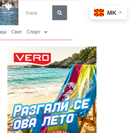
MK
ија
Свет
Спорт