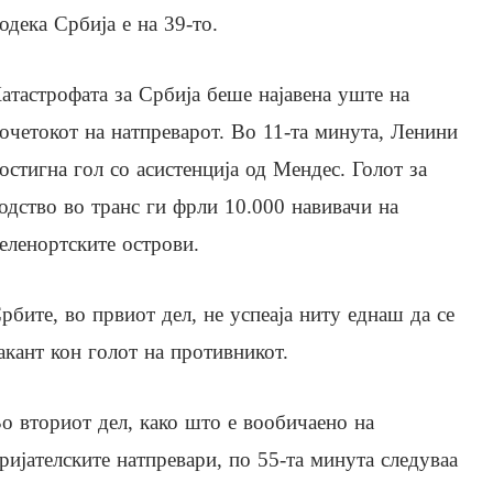
одека Србија е на 39-то.
атастрофата за Србија беше најавена уште на
очетокот на натпреварот. Во 11-та минута, Ленини
остигна гол со асистенција од Мендес. Голот за
одство во транс ги фрли 10.000 навивачи на
еленортските острови.
рбите, во првиот дел, не успеаја ниту еднаш да се
акант кон голот на противникот.
о вториот дел, како што е вообичаено на
ријателските натпревари, по 55-та минута следуваа