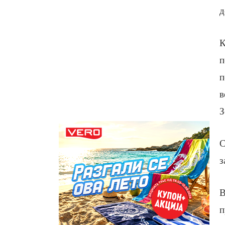
д
К
п
п
в
З
С
з
В
п