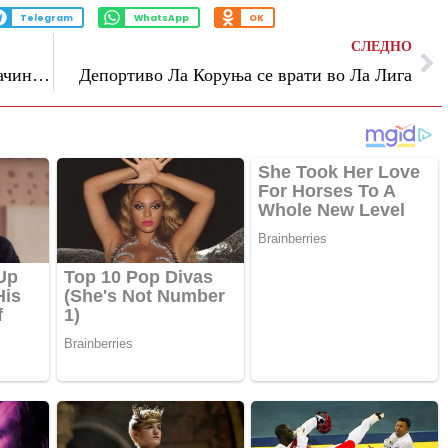
Telegram
WhatsApp
OK
СЛЕДНО
Второлигашите Скопје и Шекндија Арачиново се пласираа во Првата лига
Депортиво Ла Коруња се врати во Ла Лига