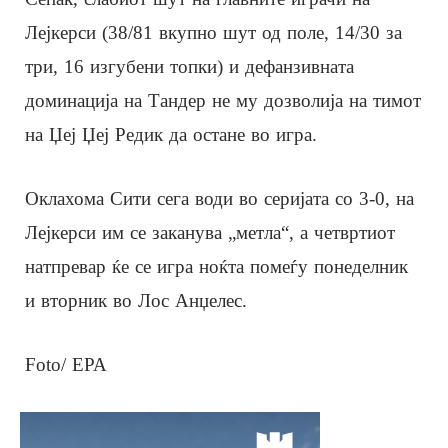
Лејкерси (38/81 вкупно шут од поле, 14/30 за
три, 16 изгубени топки) и дефанзивната
доминација на Тандер не му дозволија на тимот
на Џеј Џеј Редик да остане во игра.
Оклахома Сити сега води во серијата со 3-0, на
Лејкерси им се заканува „метла“, а четвртиот
натпревар ќе се игра ноќта помеѓу понеделник
и вторник во Лос Анџелес.
Foto/ EPA