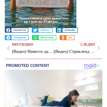
Facebook
Twitter
LinkedIn
Telegram
WhatsApp
OK
ПРЕТХОДНО
СЛЕДНО
(Видео) Наместо да ја слават ттиулата, навивачиѕе на Славија решија да го прекинат дербито со Спарта
(Видео) Стрикленд го истепа Чимаев и го врати шампионскиот појас