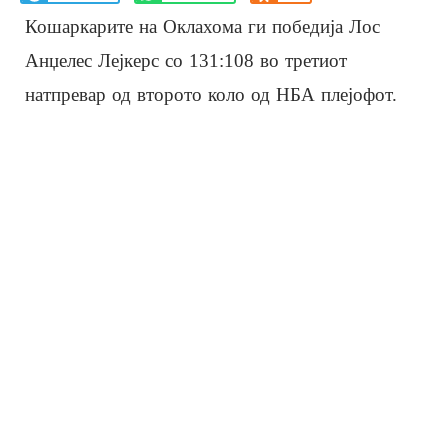
Кошаркарите на Оклахома ги победија Лос
Анџелес Лејкерс со 131:108 во третиот
натпревар од второто коло од НБА плејофот.