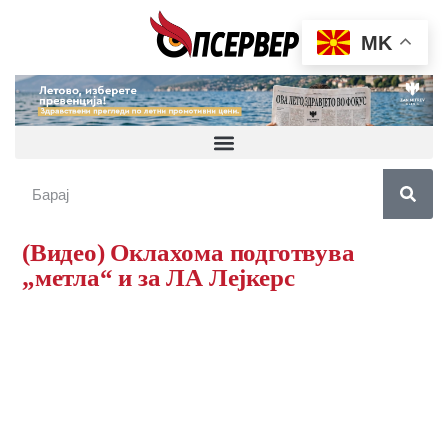
MK
(Видео) Оклахома подготвува
„метла“ и за ЛА Лејкерс