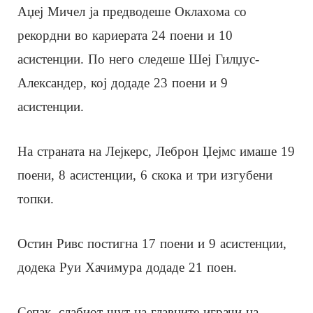
Аџеј Мичел ја предводеше Оклахома со
рекордни во кариерата 24 поени и 10
асистенции. По него следеше Шеј Гилџус-
Александер, кој додаде 23 поени и 9
асистенции.
На страната на Лејкерс, Леброн Џејмс имаше 19
поени, 8 асистенции, 6 скока и три изгубени
топки.
Остин Ривс постигна 17 поени и 9 асистенции,
додека Руи Хачимура додаде 21 поен.
Сепак, слабиот шут на главните играчи на