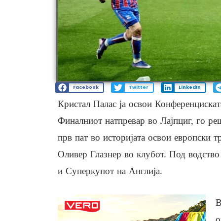
Facebook
Twitter
LinkedIn
Кристал Палас ја освои Конференциската
Финалниот натпревар во Лајпциг, го р
прв пат во историјата освои европски т
Оливер Глазнер во клубот. Под водство
и Суперкупот на Англија.
В
о