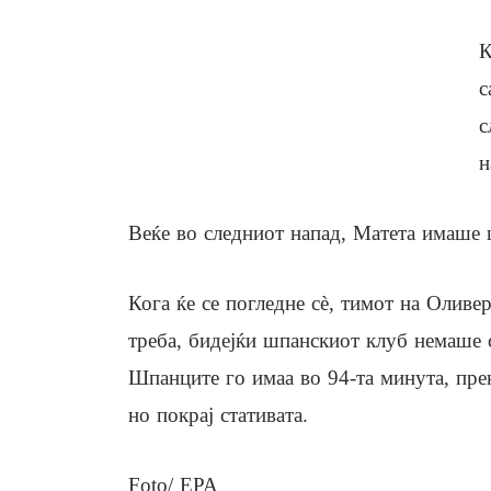
К
с
с
н
Веќе во следниот напад, Матета имаше 
Кога ќе се погледне сè, тимот на Оливе
треба, бидејќи шпанскиот клуб немаше 
Шпанците го имаа во 94-та минута, пр
но покрај стативата.
Foto/ EPA