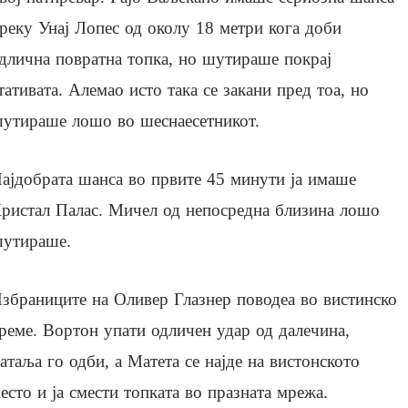
реку Унај Лопес од околу 18 метри кога доби
длична повратна топка, но шутираше покрај
тативата. Алемао исто така се закани пред тоа, но
утираше лошо во шеснаесетникот.
ајдобрата шанса во првите 45 минути ја имаше
ристал Палас. Мичел од непосредна близина лошо
утираше.
збраниците на Оливер Глазнер поводеа во вистинско
реме. Вортон упати одличен удар од далечина,
атаља го одби, а Матета се најде на вистонското
есто и ја смести топката во празната мрежа.