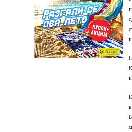
п
о
с
ш
Н
К
ш
И
в
Б
м