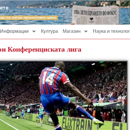
Информации
Култура
Магазин
Наука и технолог
вои Конференциската лига