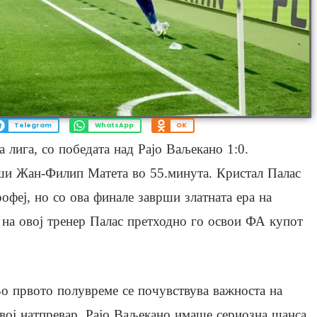
Telegram
WhatsApp
OK
 лига, со победата над Рајо Ваљекано 1:0.
еши Жан-Филип Матета во 55.минута. Кристал Палас
рофеј, но со ова финале заврши златната ера на
 на овој тренер Палас претходно го освои ФА купот
о првото полувреме се почувствува важноста на
вој натпревар. Рајо Ваљекано имаше сериозна шанса