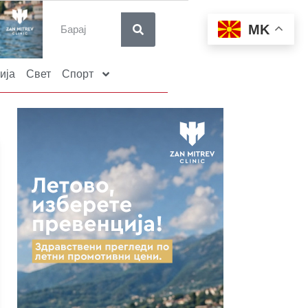
MK
ија
Свет
Спорт