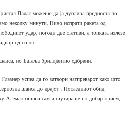
ристал Палас можеше да ја дуплира предноста по
амо неколку минути. Пино испрати ракета од
лободниот удар, погоди две стативи, а топката излезе
адвор од голот.
шанса, но Батаља брилијантно одбрани.
р Глазнер успеа да го затвори натпреварот како што
сериозна шанса до крајот . Последниот обид
еку Алемао остана сам и шутираше по добар прием,