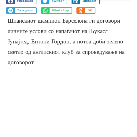
Facebook
Twitter
LinkedIn
Telegram
WhatsApp
OK
Шпанскиот шампион Барселона ги договори
личните услови со напаѓачот на Њукасл
Јунајтед, Ентони Гордон, а потоа доби зелено
светло од англискиот клуб за спроведување на
договорот.