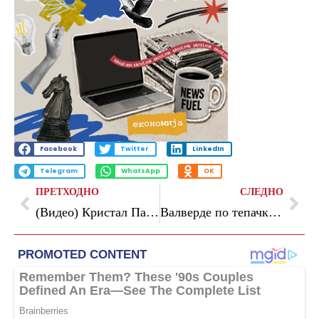
Facebook
Twitter
LinkedIn
Telegram
WhatsApp
OK
ПРЕТХОДНО
СЛЕДНО
(Видео) Кристал Палас ја освои Конференциската лига
Валверде по тепачката: Ова ќе ми помогне да бидам подобар капитен