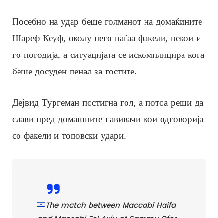
Посебно на удар беше голманот на домаќините
Шареф Кеуф, околу него паѓаа факели, некои и
го погодија, а ситуацијата се искомплицира кога
беше досуден пенал за гостите.
Дејвид Тургеман постигна гол, а потоа реши да
слави пред домашните навивачи кои одговорија
со факели и топовски удари.
The match between Maccabi Haifa