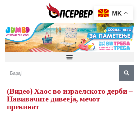
MK
(Видео) Хаос во израелското дерби –
Навивачите дивееја, мечот
прекинат