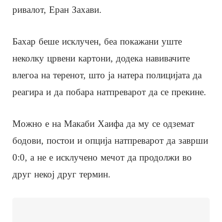
ривалот, Еран Захави.
Бахар беше исклучен, беа покажани уште
неколку црвени картони, додека навивачите
влегоа на теренот, што ја натера полицијата да
реагира и да побара натпреварот да се прекине.
Можно е на Макаби Хаифа да му се одземат
бодови, постои и опција натпреварот да заврши
0:0, а не е исклучено мечот да продолжи во
друг некој друг термин.