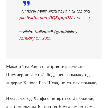
ברק בכר צריך לשבת ביציע תקופה ארוכה על
pic.twitter.com/1QZxpqo7Ef
הדבר הזה.
— Nisim Haliva✍️🎙 (@HalNisim)
January 27, 2025
Макаби Тел Авив е втор во израелската
Премиер лига со 41 бод, шест помалку од
лидерот Хапоел Бер Шева, но со меч помалку.
Имењакот од Хаифа е четврти со 37 бодови,
два помалку од Беитар од Ерусалим, кој има