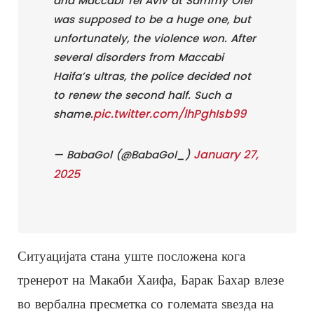
and Maccabi Tel Aviv at Sammy Ofer
was supposed to be a huge one, but
unfortunately, the violence won. After
several disorders from Maccabi
Haifa’s ultras, the police decided not
to renew the second half. Such a
pic.twitter.com/lhPghIsb99
shame.
January 27,
— BabaGol (@BabaGol_)
2025
Ситуацијата стана уште посложена кога
тренерот на Макаби Хаифа, Барак Бахар влезе
во вербална пресметка со големата ѕвезда на