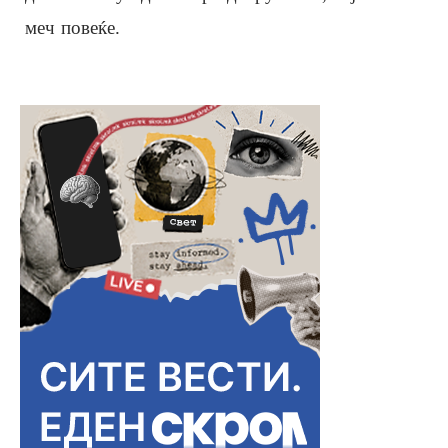
меч повеќе.