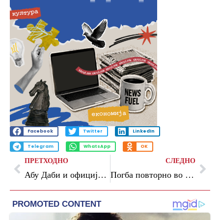
Facebook
Twitter
LinkedIn
Telegram
WhatsApp
OK
ПРЕТХОДНО
СЛЕДНО
Абу Даби и официјално домаќин на Завршниот турнир
Погба повторно во Манчестер јунајтед?