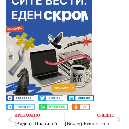
Facebook
Twitter
LinkedIn
Telegram
WhatsApp
OK
ПРЕТХОДНО
СЛЕДНО
(Видео) Шпанија без мака против Саудиска Арабија
(Видео) Египет го победи Нов Зеланд, Зеленортските острови го шокираа и Уругвај