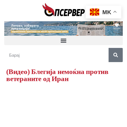
MK
(Видео) Блегија немоќна против
ветераните од Иран