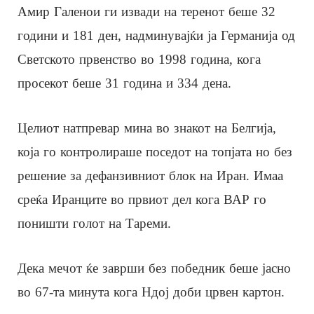
Амир Галенои ги извади на теренот беше 32
години и 181 ден, надминувајќи ја Германија од
Светското првенство во 1998 година, кога
просекот беше 31 година и 334 дена.
Целиот натпревар мина во знакот на Белгија,
која го контролираше поседот на топјата но без
решение за дефанзивниот блок на Иран. Имаа
среќа Иранците во првиот дел кога ВАР го
поништи голот на Тареми.
Дека мечот ќе заврши без победник беше јасно
во 67-та минута кога Ндој доби црвен картон.