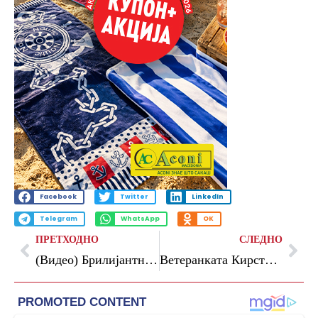
Facebook
Twitter
LinkedIn
Telegram
WhatsApp
OK
ПРЕТХОДНО
СЛЕДНО
(Видео) Брилијантна победа на Хорхе Мартин, ужасен пад на Марк Мркез
Ветеранката Кирстеа ја победи Сабаленка на Мастерсот во Рим