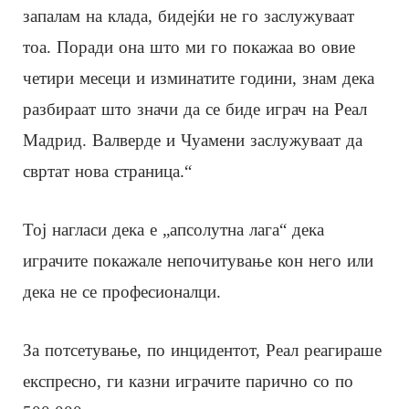
запалам на клада, бидејќи не го заслужуваат
тоа. Поради она што ми го покажаа во овие
четири месеци и изминатите години, знам дека
разбираат што значи да се биде играч на Реал
Мадрид. Валверде и Чуамени заслужуваат да
свртат нова страница.“
Тој нагласи дека е „апсолутна лага“ дека
играчите покажале непочитување кон него или
дека не се професионалци.
За потсетување, по инцидентот, Реал реагираше
експресно, ги казни играчите парично со по