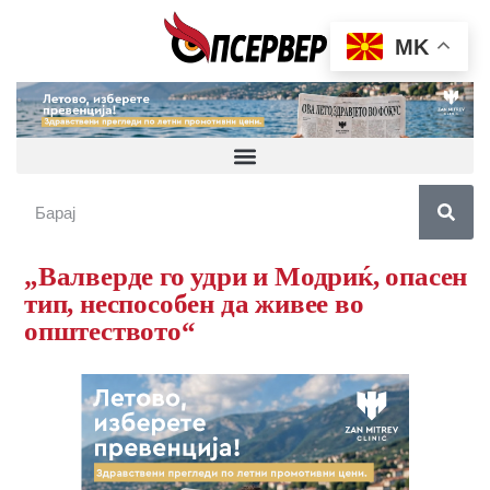
MK
„Валверде го удри и Модриќ, опасен
тип, неспособен да живее во
општеството“