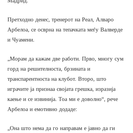
Мадрид.
Претходно денес, тренерот на Реал, Алваро
Арбелоа, се осврна на тепачката меѓу Валверде
и Чуамени.
„Морам да кажам две работи. Прво, многу сум
горд на решителноста, брзината и
транспарентноста на клубот. Второ, што
играчите ја признаа својата грешка, изразија
каење и се извинија. Тоа ми е доволно“, рече
Арбелоа и емотивно додаде:
„Она што нема да го направам е јавно да ги