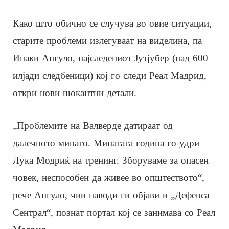
Како што обично се случува во овие ситуации,
старите проблеми излегуваат на виделина, па
Инаки Ангуло, најследениот Јутјубер (над 600
илјади следбеници) кој го следи Реал Мадрид,
откри нови шокантни детали.
„Проблемите на Валверде датираат од
далечното минато. Минатата година го удри
Лука Модриќ на тренинг. Зборуваме за опасен
човек, неспособен да живее во општеството“,
рече Ангуло, чии наводи ги објави и „Дефенса
Сентрал“, познат портал кој се занимава со Реал