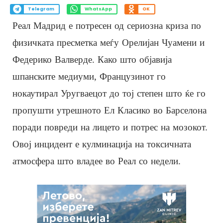
Telegram
WhatsApp
OK
Реал Мадрид е потресен од сериозна криза по
физичката пресметка меѓу Орелијан Чуамени и
Федерико Валверде. Како што објавија
шпанските медиуми, Французинот го
нокаутирал Уругваецот до тој степен што ќе го
пропушти утрешното Ел Класико во Барселона
поради повреди на лицето и потрес на мозокот.
Овој инцидент е кулминација на токсичната
атмосфера што владее во Реал со недели.