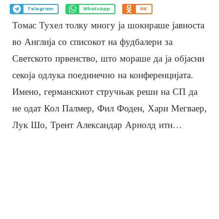
Telegram
WhatsApp
OK
Томас Тухел толку многу ја шокираше јавноста
во Англија со списокот на фудбалери за
Светското првенство, што мораше да ја објасни
секоја одлука поединечно на конференцијата.
Имено, германскиот стручњак реши на СП да
не одат Кол Палмер, Фил Фоден, Хари Мегваер,
Лук Шо, Трент Александар Арнолд итн…