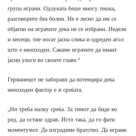
група играчи. Одлуката беше многу тешка,
разговорите беа болни. Не е лесно да им се
објасни на играчите дека не се избрани. Недели
и месеци, тие носат јасна слика и одреден агол
што е неопходен. Сакаме играчите да имаат
јасни улоги во своите глави.“
Германецот не заборави да потенцира дека
неооходен фактор е и среќата.
„Ни треба малку среќа. За тимот да биде во
ред, да остане здрав. Исто така, да го фати
моментумот. Да изградиме братство. Да играме