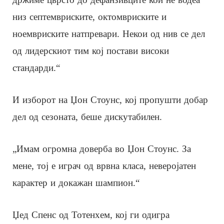
низ септемвриските, октомвриските и
ноемвриските натпревари. Некои од нив се дел
од лидерскиот тим кој постави високи
стандарди.“
И изборот на Џон Стоунс, кој пропушти добар
дел од сезоната, беше дискутабилен.
„Имам огромна доверба во Џон Стоунс. За
мене, тој е играч од врвна класа, неверојатен
карактер и докажан шампион.“
Џед Спенс од Тотенхем, кој ги одигра