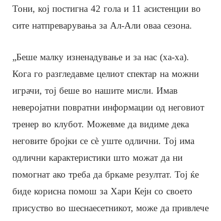
Тони, кој постигна 42 гола и 11 асистенции во
сите натпреварувања за Ал-Али оваа сезона.
„Беше малку изненадување и за нас (ха-ха).
Кога го разгледавме целиот спектар на можни
играчи, тој беше во нашите мисли. Имав
неверојатни повратни информации од неговиот
тренер во клубот. Можевме да видиме дека
неговите бројки се сè уште одлични. Тој има
одлични карактеристики што можат да ни
помогнат ако треба да бркаме резултат. Тој ќе
биде корисна помош за Хари Кејн со своето
присуство во шеснаесетникот, може да привлече