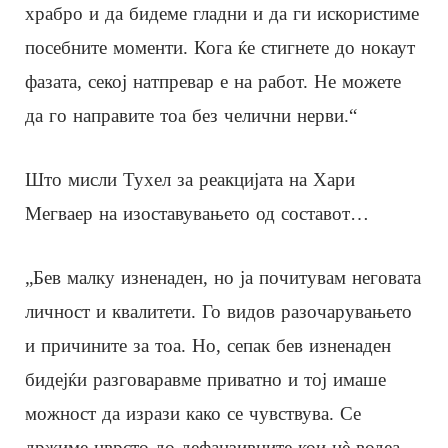
храбро и да бидеме гладни и да ги искористиме
посебните моменти. Кога ќе стигнете до нокаут
фазата, секој натпревар е на работ. Не можете
да го направите тоа без челични нерви.“
Што мисли Тухел за реакцијата на Хари
Мегваер на изоставувањето од составот…
„Бев малку изненаден, но ја почитувам неговата
личност и квалитети. Го видов разочарувањето
и причините за тоа. Но, сепак бев изненаден
бидејќи разговаравме приватно и тој имаше
можност да изрази како се чувствува. Се
држиме цврсто до дефанзивците кои нè водеа