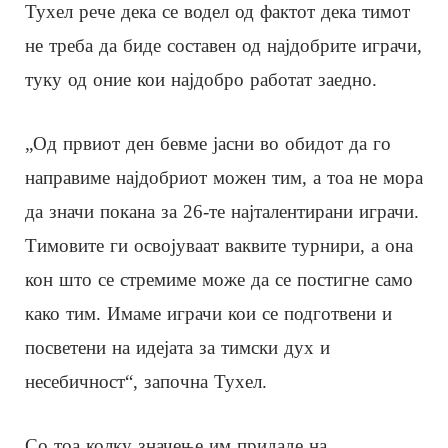
Тухел рече дека се водел од фактот дека тимот
не треба да биде составен од најдобрите играчи,
туку од оние кои најдобро работат заедно.
„Од првиот ден бевме јасни во обидот да го
направиме најдобриот можен тим, а тоа не мора
да значи покана за 26-те најталентирани играчи.
Тимовите ги освојуваат ваквите турнири, а она
кон што се стремиме може да се постигне само
како тим. Имаме играчи кои се подготвени и
посветени на идејата за тимски дух и
несебичност“, започна Тухел.
Со тоа колку значење им придаде на