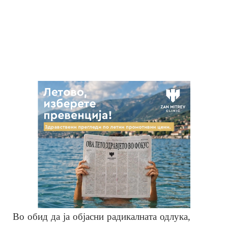
Во обид да ја објасни радикалната одлука,