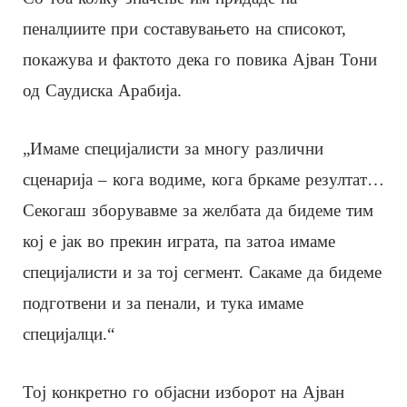
пеналџиите при составувањето на списокот,
покажува и фактото дека го повика Ајван Тони
од Саудиска Арабија.
„Имаме специјалисти за многу различни
сценарија – кога водиме, кога бркаме резултат…
Секогаш зборувавме за желбата да бидеме тим
кој е јак во прекин играта, па затоа имаме
специјалисти и за тој сегмент. Сакаме да бидеме
подготвени и за пенали, и тука имаме
специјалци.“
Тој конкретно го објасни изборот на Ајван