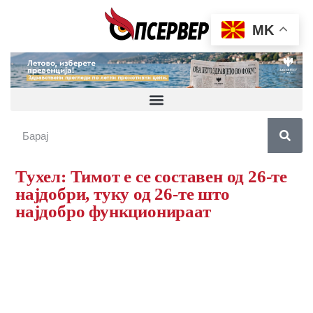
MK
Тухел: Тимот е се составен од 26-те
најдобри, туку од 26-те што
најдобро функционираат