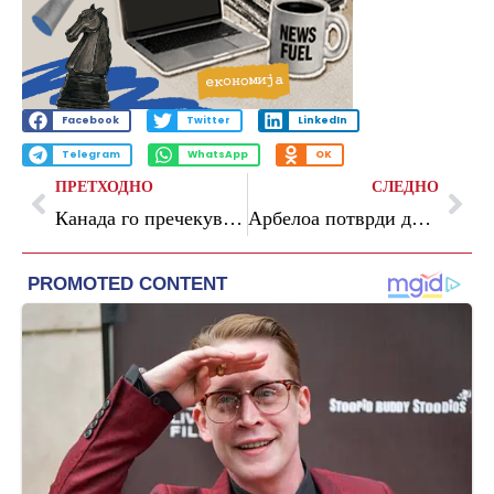
Facebook
Twitter
LinkedIn
Telegram
WhatsApp
OK
ПРЕТХОДНО
СЛЕДНО
Канада го пречекува светот: ФИФА Светско првенство 2026
Арбелоа потврди дека си оди од Реал