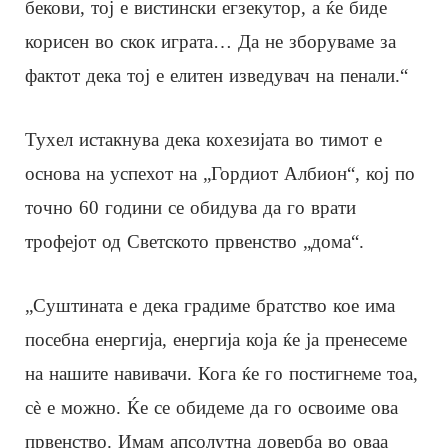
бекови, тој е вистински егзекутор, а ќе биде
корисен во скок играта… Да не зборуваме за
фактот дека тој е елитен изведувач на пенали.“
Тухел истакнува дека кохезијата во тимот е
основа на успехот на „Гордиот Албион“, кој по
точно 60 години се обидува да го врати
трофејот од Светското првенство „дома“.
„Суштината е дека градиме братство кое има
посебна енергија, енергија која ќе ја пренесеме
на нашите навивачи. Кога ќе го постигнеме тоа,
сè е можно. Ќе се обидеме да го освоиме ова
првенство. Имам апсолутна доверба во оваа