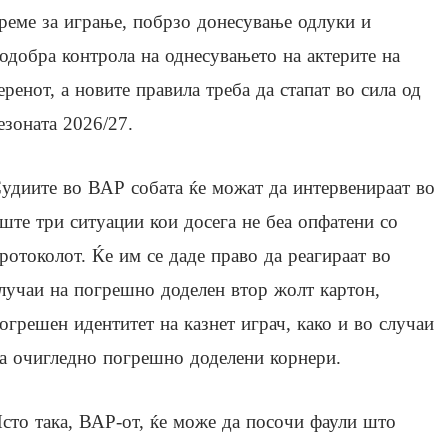
реме за играње, побрзо донесување одлуки и
одобра контрола на однесувањето на актерите на
еренот, а новите правила треба да стапат во сила од
езоната 2026/27.
удиите во ВАР собата ќе можат да интервенираат во
ште три ситуации кои досега не беа опфатени со
ротоколот. Ќе им се даде право да реагираат во
лучаи на погрешно доделен втор жолт картон,
огрешен идентитет на казнет играч, како и во случаи
а очигледно погрешно доделени корнери.
сто така, ВАР-от, ќе може да посочи фаули што