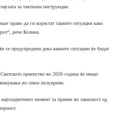
 паузата за тактички инструкции.
маат право да ги користат таквите ситуации како
ерот“, рече Колина.
еќе се предупредени дека ваквите ситуации ќе бидат
 Светското првенство во 2026 година ќе имаат
свежување во секое полувреме.
 најсоодветниот момент за прекин во зависност од
теренот.