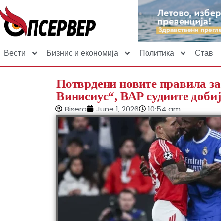
Вести
Бизнис и економија
Политика
Став
Потврдени новите правила за
Винисиус“, ВАР судиите доби
Bisera
June 1, 2026
10:54 am