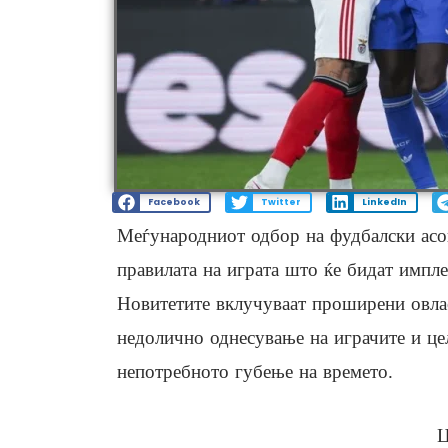
Facebook
Twitter
LinkedIn
Меѓународниот одбор на фудбалски асо
правилата на играта што ќе бидат импл
Новитетите вклучуваат проширени овлас
недолично однесување на играчите и це
непотребното губење на времето.
Ц