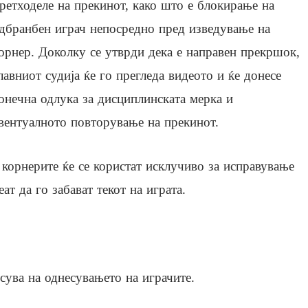
ретходеле на прекинот, како што е блокирање на
дбранбен играч непосредно пред изведување на
орнер. Доколку се утврди дека е направен прекршок,
лавниот судија ќе го прегледа видеото и ќе донесе
онечна одлука за дисциплинската мерка и
вентуалното повторување на прекинот.
 корнерите ќе се користат исклучиво за исправување
ат да го забават текот на играта.
сува на однесувањето на играчите.