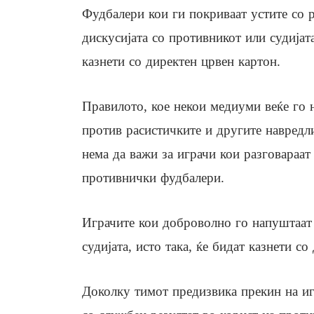
Фудбалери кои ги покриваат устите со р
дискусијата со противникот или судијата
казнети со директен црвен картон.
Правилото, кое некои медиуми веќе го 
против расистичките и другите навредли
нема да важи за играчи кои разговараат
противнички фудбалери.
Играчите кои доброволно го напуштаат 
судијата, исто така, ќе бидат казнети с
Доколку тимот предизвика прекин на игр