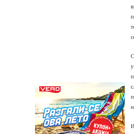
в
п
т
с
С
у
п
с
п
н
И