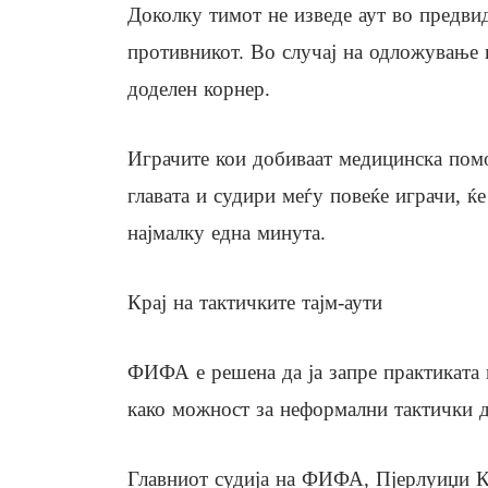
Доколку тимот не изведе аут во предвид
противникот. Во случај на одложување 
доделен корнер.
Играчите кои добиваат медицинска помо
главата и судири меѓу повеќе играчи, ќ
најмалку една минута.
Крај на тактичките тајм-аути
ФИФА е решена да ја запре практиката 
како можност за неформални тактички д
Главниот судија на ФИФА, Пјерлуиџи Ко