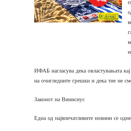
п
о
к
г
к
е
ИФАБ нагласува дека овластувањата кај
на очигледните грешки и дека тие не сме
Законот на Винисиус
Една од највпечатливите новини се одне