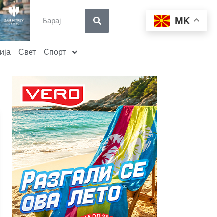
MK
ија
Свет
Спорт