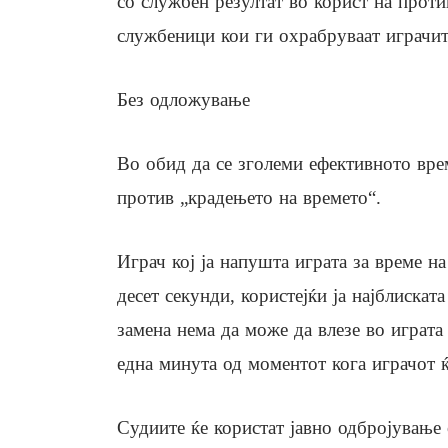
со службен резултат во корист на проти
службеници кои ги охрабруваат играчите
Без одложување
Во обид да се зголеми ефективното вре
против „крадењето на времето“.
Играч кој ја напушта играта за време н
десет секунди, користејќи ја најблискат
замена нема да може да влезе во играта
една минута од моментот кога играчот ќ
Судиите ќе користат јавно одбројување о