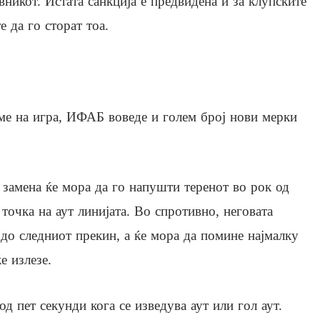
вникот. Истата санкција е предвидена и за клупските
 да го сторат тоа.
ме на игра, ИФАБ воведе и голем број нови мерки
а замена ќе мора да го напушти теренот во рок од
а точка на аут линијата. Во спротивно, неговата
 до следниот прекин, а ќе мора да помине најмалку
е излезе.
д пет секунди кога се изведува аут или гол аут.