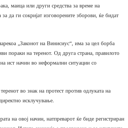
ака, маица или други средства за време на
 за да ги сокријат изговорените зборови, ќе бидат
нарекоа „Законот на Винисиус“, има за цел борба
ви пораки на теренот. Од друга страна, правилото
 на ист начин во неформални ситуации со
теренот во знак на протест против одлуката на
о директно исклучување.
ата на овој начин, натпреварот ќе биде регистриран