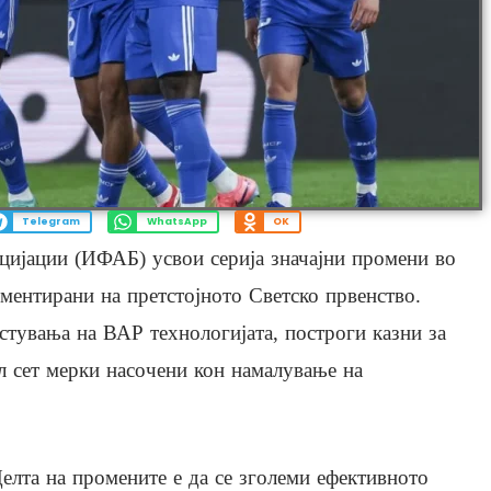
Telegram
WhatsApp
OK
цијации (ИФАБ) усвои серија значајни промени во
ементирани на претстојното Светско првенство.
тувања на ВАР технологијата, построги казни за
л сет мерки насочени кон намалување на
елта на промените е да се зголеми ефективното