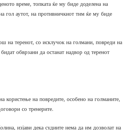
еното време, топката ќе му биде доделена на
на гол аутот, на противничкиот тим ќе му биде
ш на теренот, со исклучок на голмани, повреди на
е бидат обврзани да останат надвор од теренот
на користење на повредите, особено на голманите,
оговори со тренерите.
лина, изјави дека судиите нема да им дозволат на