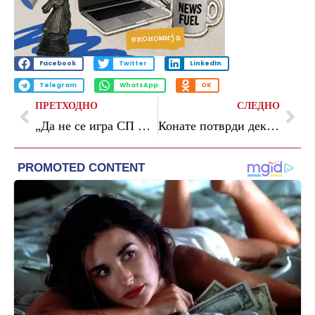
Facebook
Twitter
LinkedIn
Telegram
WhatsApp
OK
ПРЕТХОДНО
СЛЕДНО
„Да не се игра СП Кваратцкелија ќе ја освоеше Златната топка“
Конате потврди дека го напушта Ливерпул