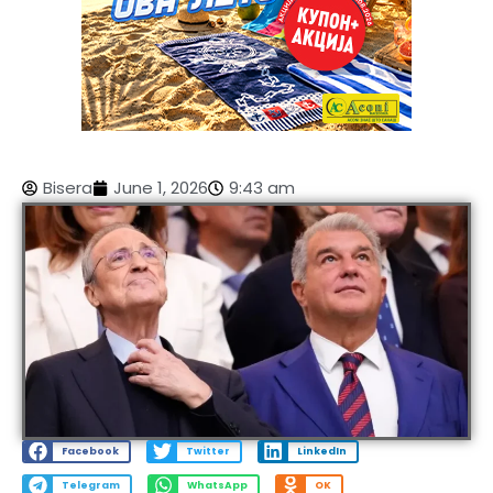
Bisera
June 1, 2026
9:43 am
Facebook
Twitter
LinkedIn
Telegram
WhatsApp
OK