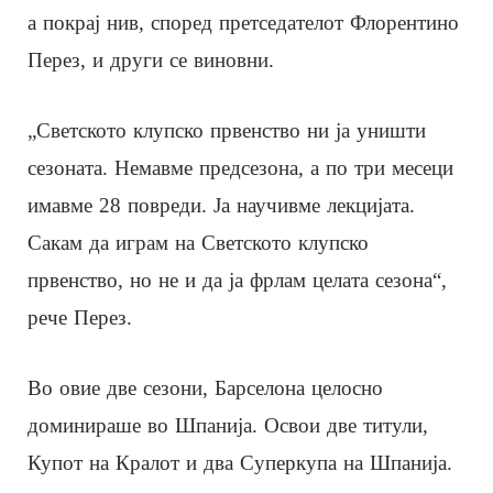
а покрај нив, според претседателот Флорентино
Перез, и други се виновни.
„Светското клупско првенство ни ја уништи
сезоната. Немавме предсезона, а по три месеци
имавме 28 повреди. Ја научивме лекцијата.
Сакам да играм на Светското клупско
првенство, но не и да ја фрлам целата сезона“,
рече Перез.
Во овие две сезони, Барселона целосно
доминираше во Шпанија. Освои две титули,
Купот на Кралот и два Суперкупа на Шпанија.