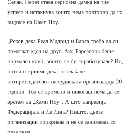
Сепак, Перез става сериозна дамка на тие
успеси и истакнува зошто нема повторно да го
видиме на Камп Ноу.
„Реков дека Реал Мадрид и Барса треба да си
помагаат еден на друг. Ако Барселона беше
нормален клуб, зошто не би соработувале? Но,
потоа откривме дека го плаќале
потпретседателот на судиската организација 20
години. Тоа сè промени и никогаш нема да се
вратам на „Камп Ноу“. А што направија
Федерацијата и Ла Лига? Ништо, двете
организации прикриваа и не се занимаваа со
оваа тема“.