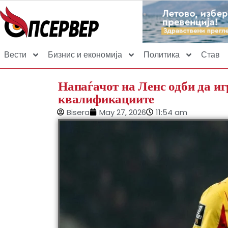
Вести
Бизнис и економија
Политика
Став
Напаѓачот на Ленс одби да иг
квалификациите
Bisera
May 27, 2026
11:54 am