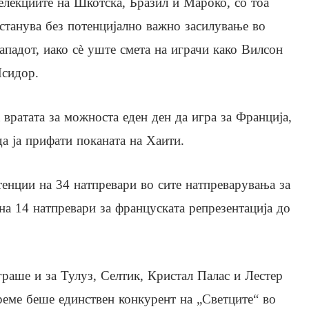
елекциите на Шкотска, Бразил и Мароко, со тоа
станува без потенцијално важно засилување во
ападот, иако сè уште смета на играчи како Вилсон
сидор.
 вратата за можноста еден ден да игра за Франција,
а ја прифати поканата на Хаити.
тенции на 34 натпревари во сите натпреварувања за
 на 14 натпревари за француската репрезентација до
граше и за Тулуз, Селтик, Кристал Палас и Лестер
време беше единствен конкурент на „Светците“ во