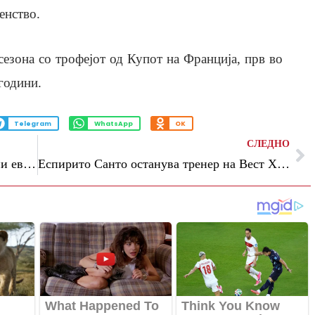
енство.
сезона со трофејот од Купот на Франција, прв во
години.
Telegram
WhatsApp
OK
СЛЕДНО
Барселона ќе треба да плати 80 милиони евра за Педро
Еспирито Санто останува тренер на Вест Хем