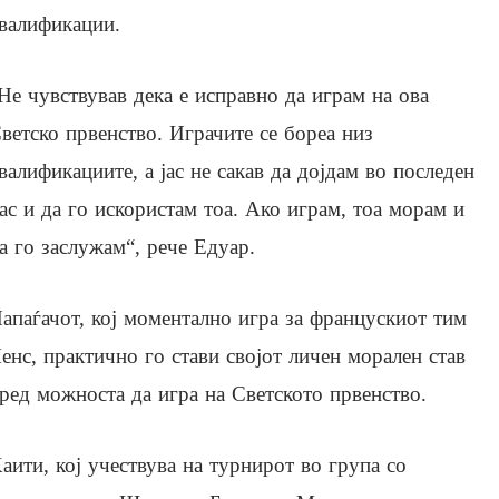
валификации.
Не чувствував дека е исправно да играм на ова
ветско првенство. Играчите се бореа низ
валификациите, а јас не сакав да дојдам во последен
ас и да го искористам тоа. Ако играм, тоа морам и
а го заслужам“, рече Едуар.
апаѓачот, кој моментално игра за францускиот тим
енс, практично го стави својот личен морален став
ред можноста да игра на Светското првенство.
аити, кој учествува на турнирот во група со