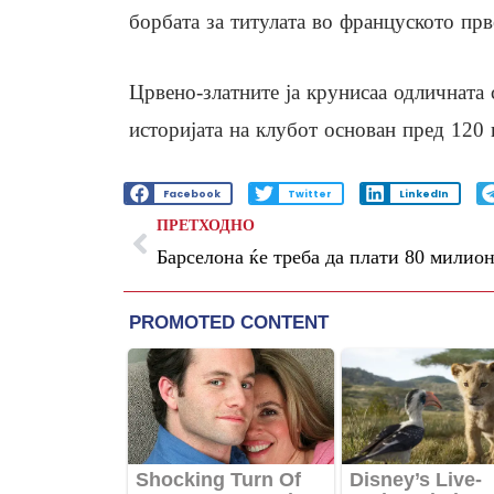
борбата за титулата во француското прв
Црвено-златните ја крунисаа одличната 
историјата на клубот основан пред 120 
Facebook
Twitter
LinkedIn
ПРЕТХОДНО