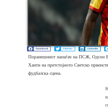
Facebook
Twitter
LinkedIn
Поранешниот напаѓач на ПСЖ, Одсон Еду
Хаити на претстојното Светско првенств
фудбалска сцена.
Н
ш
г