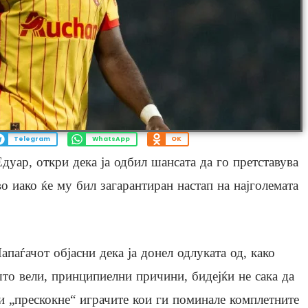
Telegram
WhatsApp
OK
ар, откри дека ја одбил шансата да го претставува
о иако ќе му бил загарантиран настап на најголемата
апаѓачот објасни дека ја донел одлуката од, како
то вели, принципиелни причини, бидејќи не сака да
и „прескокне“ играчите кои ги поминале комплетните