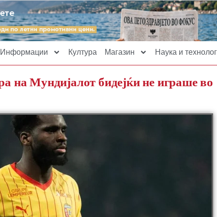
Информации
Култура
Магазин
Наука и технолог
ра на Мундијалот бидејќи не играше во