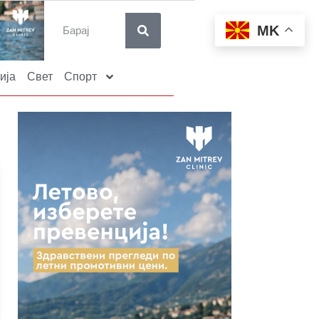
MK
ија
Свет
Спорт