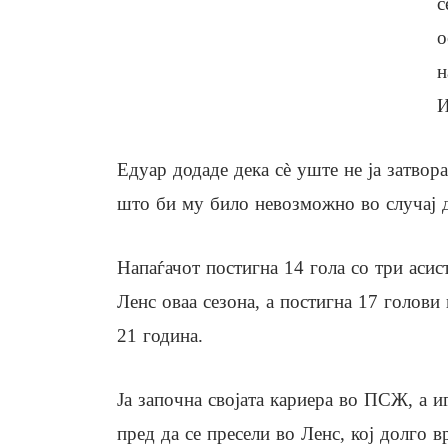
с
о
н
И
Едуар додаде дека сè уште не ја затвора
што би му било невозможно во случај д
Напаѓачот постигна 14 гола со три асис
Ленс оваа сезона, а постигна 17 голови
21 година.
Ја започна својата кариера во ПСЖ, а и
пред да се пресели во Ленс, кој долго 