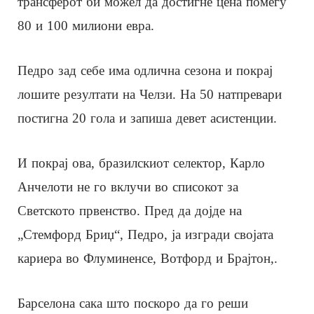
трансферот би можел да достигне цена помеѓу
80 и 100 милиони евра.
Педро зад себе има одлична сезона и покрај
лошите резултати на Челзи. На 50 натпревари
постигна 20 гола и запиша девет асистенции.
И покрај ова, бразилскиот селектор, Карло
Анчелоти не го вклучи во списокот за
Светското првенство. Пред да дојде на
„Стемфорд Бриџ“, Педро, ја изгради својата
кариера во Флуминенсе, Вотфорд и Брајтон,.
Барселона сака што поскоро да го реши