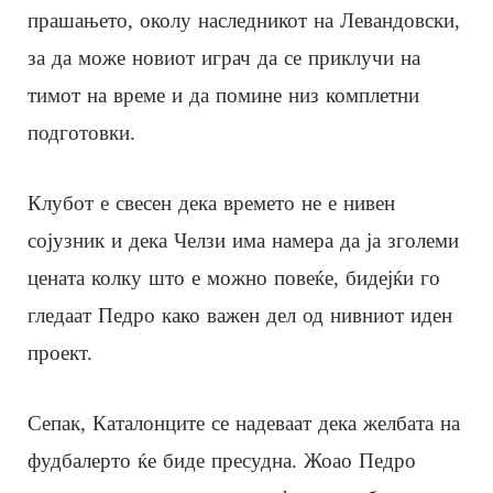
прашањето, околу наследникот на Левандовски,
за да може новиот играч да се приклучи на
тимот на време и да помине низ комплетни
подготовки.
Клубот е свесен дека времето не е нивен
сојузник и дека Челзи има намера да ја зголеми
цената колку што е можно повеќе, бидејќи го
гледаат Педро како важен дел од нивниот иден
проект.
Сепак, Каталонците се надеваат дека желбата на
фудбалерто ќе биде пресудна. Жоао Педро