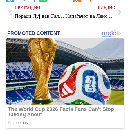
ПРЕТХОДНО
СЛЕДНО
Поради Луј ван Гал, Ди Марија го мразел животот во Манчестер и престојот на „Олд Трафорд“
Напаѓачот на Ленс одби да игра на Мундијалот бидејќи не играше во квалификациите