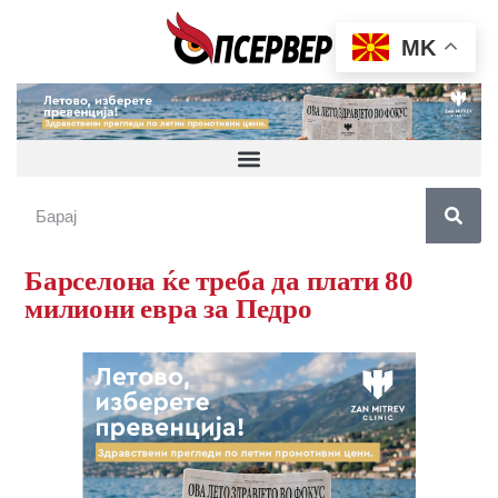
MK
Барселона ќе треба да плати 80
милиони евра за Педро