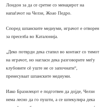
Лондон за да се сретне со менаџерот на
напаѓачот на Челзи, Жоао Педро.
Според шпанските медиуми, играчот е отворен
за преселба во Каталонија.
„Деко потврди дека стапил во контакт со тимот
на играчот, но нагласи дека разговорите меѓу
клубовите сè уште не се започнати“,
пренесуваат шпанските медиуми.
Иако Бразилецот е подготвен да дојде, Челзи
нема лесно да го пушти, а се шпекулира дека