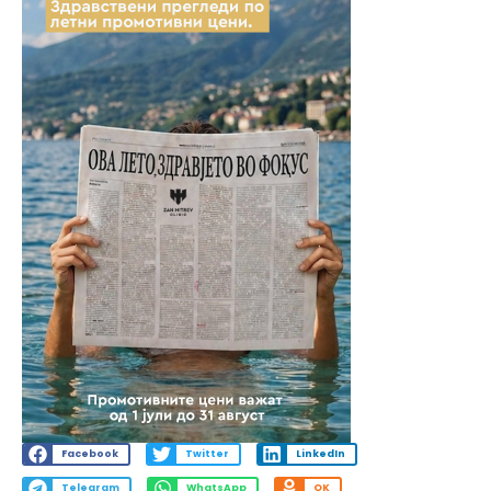
Facebook
Twitter
LinkedIn
Telegram
WhatsApp
OK