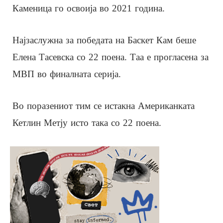
Каменица го освоија во 2021 година.
Најзаслужна за победата на Баскет Кам беше
Елена Тасевска со 22 поена. Таа е прогласена за
МВП во финалната серија.
Во поразениот тим се истакна Американката
Кетлин Метју исто така со 22 поена.