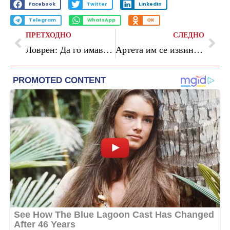
Facebook
Twitter
LinkedIn
Telegram
WhatsApp
OK
ПРЕТХОДНО
СЛЕДНО
Ловрен: Да го имавме ние Меси, Лаказет ќе даваше многу повеќе голови од Мбапе
Артета им се извини на навивачите на Арсенал за поразот од Брајтон