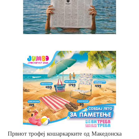
Првиот трофеј кошаркарките од Македонска