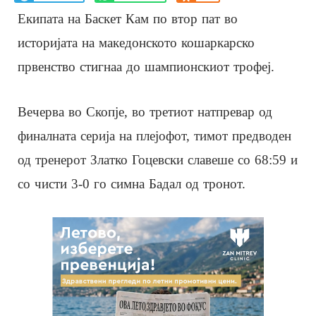
Екипата на Баскет Кам по втор пат во
историјата на македонското кошаркарско
првенство стигнаа до шампионскиот трофеј.
Вечерва во Скопје, во третиот натпревар од
финалната серија на плејофот, тимот предводен
од тренерот Златко Гоцевски славеше со 68:59 и
со чисти 3-0 го симна Бадал од тронот.