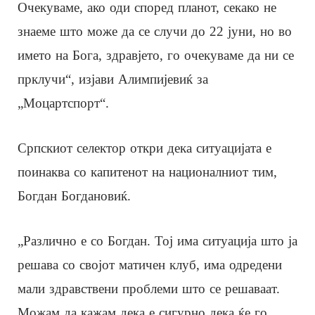
Очекуваме, ако оди според планот, секако не
знаеме што може да се случи до 22 јуни, но во
името на Бога, здравјето, го очекуваме да ни се
прклучи“, изјави Алимпијевиќ за
„Моцартспорт“.
Српскиот селектор откри дека ситуацијата е
поинаква со капитенот на националниот тим,
Богдан Богдановиќ.
„Различно е со Богдан. Тој има ситуација што ја
решава со својот матичен клуб, има одредени
мали здравствени проблеми што се решаваат.
Можам да кажам дека е сигурно дека ќе го