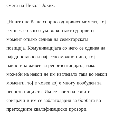
смета на Никола Јокиќ.
„Ништо не беше спорно од првиот момент, тој
е човек со кого сум во контакт од првиот
момент откако седнав на селекторската
позиција. Комуникацијата со него се одвива на
наједноставно и најлесно можно ниво, тој
навистина живее за репрезентацијата, иако
можеби на некои не им изгледало така во некои
моменти, тој е човек кој е многу возбуден за
репрезентацијата. Им се јавил на своите
соиграчи и им се заблагодарил за борбата во
претходните квалификациски прозори.