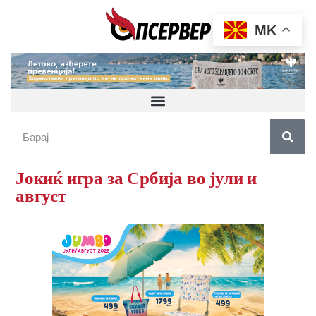
MK
Јокиќ игра за Србија во јули и
август