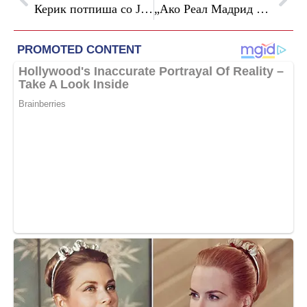
Керик потпиша со Јунајтед до 2028 година
„Ако Реал Мадрид го сака Мурињо, тоа значи дека се без план“