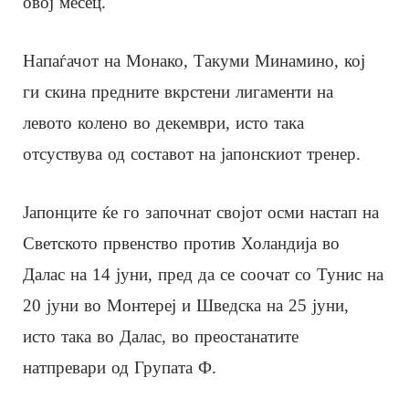
овој месец.
Напаѓачот на Монако, Такуми Минамино, кој
ги скина предните вкрстени лигаменти на
левото колено во декември, исто така
отсуствува од составот на јапонскиот тренер.
Јапонците ќе го започнат својот осми настап на
Светското првенство против Холандија во
Далас на 14 јуни, пред да се соочат со Тунис на
20 јуни во Монтереј и Шведска на 25 јуни,
исто така во Далас, во преостанатите
натпревари од Групата Ф.