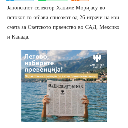
Јапонскиот селектор Хаџиме Моријасу во
петокот го објави списокот од 26 играчи на кои
смета за Светското првенство во САД, Мексико
и Канада.