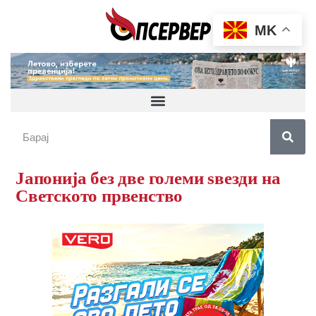
MK
Јапонија без две големи ѕвезди на
Светското првенство