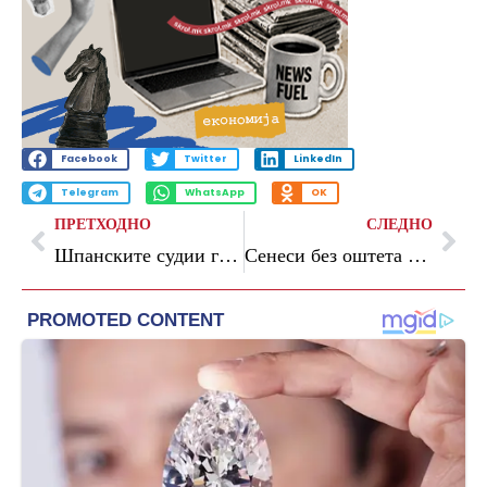
Facebook
Twitter
LinkedIn
Telegram
WhatsApp
OK
ПРЕТХОДНО
СЛЕДНО
Шпанските судии го кренаа гласот против Флорентино: Бараме дисциплинска постапка за клевета
Сенеси без оштета ќе го напушти Борнмут