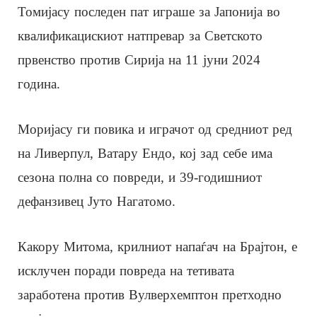
Томијасу последен пат играше за Јапонија во
квалификацискиот натпревар за Светското
првенство против Сирија на 11 јуни 2024
година.
Моријасу ги повика и играчот од средниот ред
на Ливерпул, Ватару Ендо, кој зад себе има
сезона полна со повреди, и 39-годишниот
дефанзивец Јуто Нагатомо.
Какору Митома, крилниот напаѓач на Брајтон, е
исклучен поради повреда на тетивата
заработена против Вулверхемптон претходно