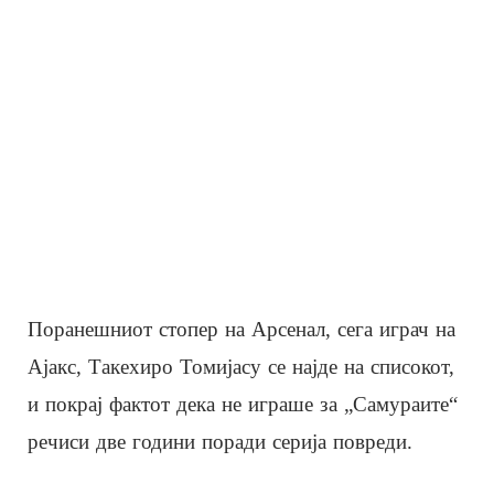
Поранешниот стопер на Арсенал, сега играч на
Ајакс, Такехиро Томијасу се најде на списокот,
и покрај фактот дека не играше за „Самураите“
речиси две години поради серија повреди.