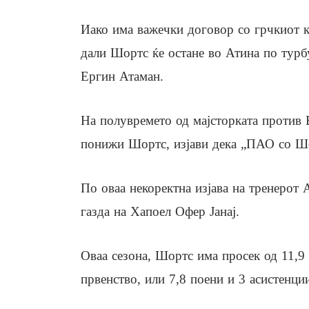
Иако има важечки договор со грчкиот к
дали Шортс ќе остане во Атина по турб
Ергин Атаман.
На полувремето од мајсторката против 
понижи Шортс, изјави дека „ПАО со Шор
По оваа некоректна изјава на тренерот 
газда на Хапоел Офер Јанај.
Оваа сезона, Шортс има просек од 11,9 
првенство, или 7,8 поени и 3 асистенци