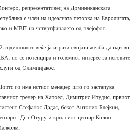
онтеро, репрезентативец на Доминиканската
епублика е член на идеалната петорка на Евролигата,
ако и МВП на четвртфиналето од плејофот.
2-годишникот веќе ја изрази својата желба да оди во
БА, но се потенцира и големиот интерес за неговите
слуги од Олимпијакос.
ортс го има истиот менаџер што го застапува
лавниот тренер на Хапоел, Димитрис Итудис, првиот
систент Стефанос Дадас, бекот Антонио Блејкни,
ентарот Ден Отуру и крилниот центар Колин
алколм.