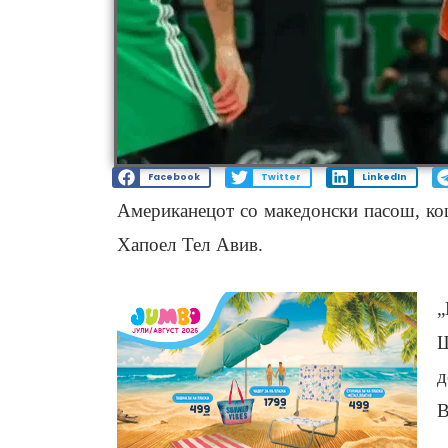
Facebook
Twitter
LinkedIn
Американецот со македонски пасош, ко
Хапоел Тел Авив.
„
Ш
д
В