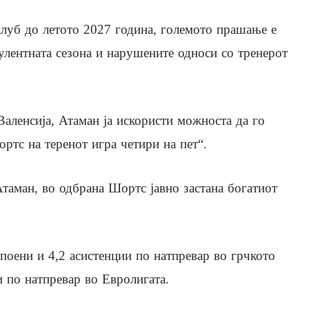
луб до летото 2027 година, големото прашање е
улентната сезона и нарушените односи со тренерот
Валенсија, Атаман ја искористи можноста да го
тс на теренот игра четири на пет“.
Атаман, во одбрана Шортс јавно застана богатиот
поени и 4,2 асистенции по натпревар во грчкото
и по натпревар во Евролигата.