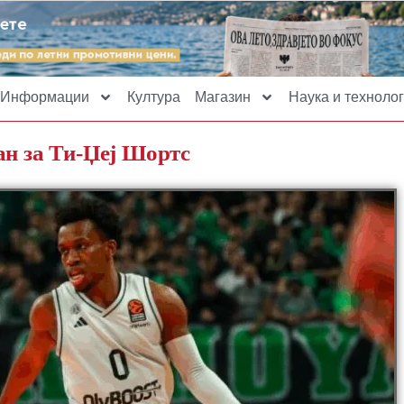
Информации
Култура
Магазин
Наука и технолог
ан за Ти-Џеј Шортс