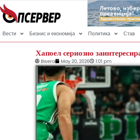
Вести
Бизнис и економија
Политика
Став
Хапоел сериозно заинтересир
Bisera
May 20, 2026
1:01 pm