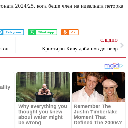
оната 2024/25, кога беше член на идеалната петорка
Telegram
WhatsApp
OK
СЛЕДНО
Врие во Англија во борбата за Европа и опстанок во Премиер лигата
Кристијан Киву доби нов договор