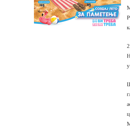
М
Р
к
2
Н
у
Ш
г
а
ц
М