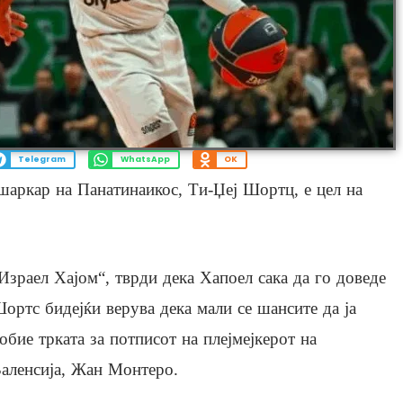
Telegram
WhatsApp
OK
шаркар на Панатинаикос, Ти-Џеј Шортц, е цел на
Израел Хајом“, тврди дека Хапоел сака да го доведе
ортс бидејќи верува дека мали се шансите да ја
обие трката за потписот на плејмејкерот на
аленсија, Жан Монтеро.