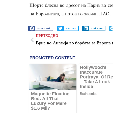
Шортс блесна во дресот на Париз во сез
на Евролигата, а потоа го засили ПАО.
Facebook
Twitter
LinkedIn
ПРЕТХОДНО