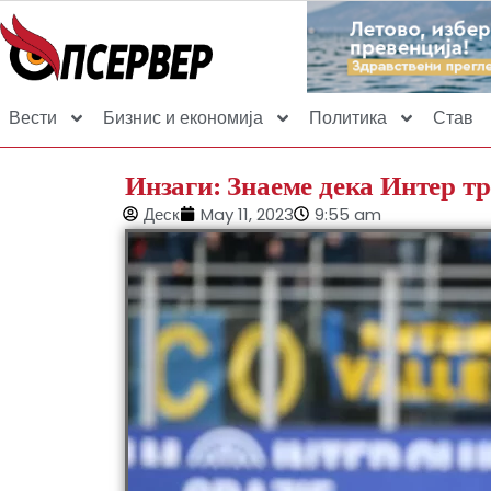
Вести
Бизнис и економија
Политика
Став
Инзаги: Знаеме дека Интер т
Деск
May 11, 2023
9:55 am