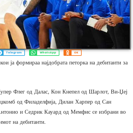
Telegram
WhatsApp
OK
кои ја формираа најдобрата петорка на дебитанти за
упер Флег од Далас, Кон Кнепел од Шарлот, Ви-Џеј
џкомб од Филаделфија, Дилан Харпер од Сан
нтонио и Седрик Кауард од Мемфис се избрани во
имот на дебитанти.