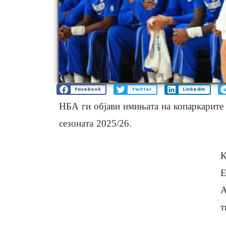
Facebook
Twitter
LinkedIn
НБА ги објави имињата на копаркарите 
сезоната 2025/26.
К
Е
А
т