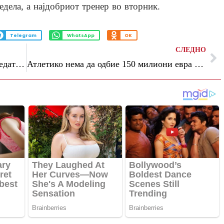
едела, а најдобриот тренер во вторник.
Telegram
WhatsApp
OK
СЛЕДНО
Милитао нема да игра на СП – За повредата го обвини клубот и тренерот Чаби Алонсо
Атлетико нема да одбие 150 милиони евра за Хулијан Алварез