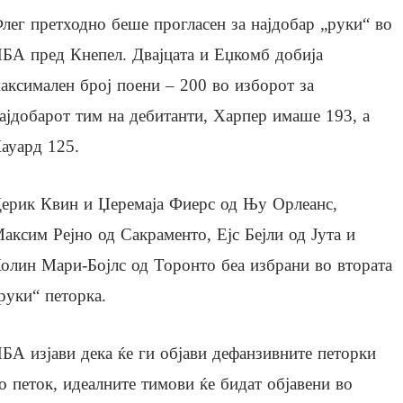
лег претходно беше прогласен за најдобар „руки“ во
БА пред Кнепел. Двајцата и Еџкомб добија
аксимален број поени – 200 во изборот за
ајдобарот тим на дебитанти, Харпер имаше 193, а
ауард 125.
ерик Квин и Џеремаја Фиерс од Њу Орлеанс,
аксим Рејно од Сакраменто, Ејс Бејли од Јута и
олин Мари-Бојлс од Торонто беа избрани во втората
руки“ петорка.
БА изјави дека ќе ги објави дефанзивните петорки
о петок, идеалните тимови ќе бидат објавени во