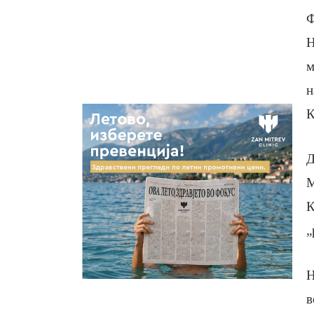
Ф
Н
м
н
К
Д
М
К
„
Н
в