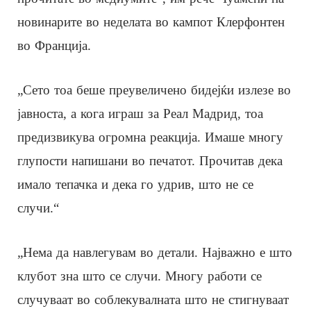
новинарите во неделата во кампот Клерфонтен
во Франција.
„Сето тоа беше преувеличено бидејќи излезе во
јавноста, а кога играш за Реал Мадрид, тоа
предизвикува огромна реакција. Имаше многу
глупости напишани во печатот. Прочитав дека
имало тепачка и дека го удрив, што не се
случи.“
„Нема да навлегувам во детали. Најважно е што
клубот зна што се случи. Многу работи се
случуваат во соблекувалната што не стигнуваат