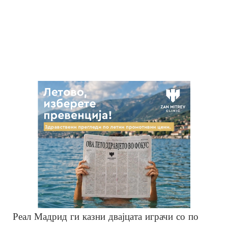
Реал Мадрид ги казни двајцата играчи со по