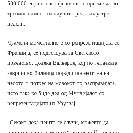
500.000 евра откако физички се пресметаа во
тренинг кампот на клубот пред околу три
недели.
Чуамени моментално е со репрезентацијата со
Франција, се подготвува за Светското
првенство, додека Валверде, кој по тепачката
заврши во болница поради посекотина на
челото и потрес на мозокот по расправијата,
исто така ќе биде дел од Мундијалот со
репрезентацијата на Уругвај.
„Секако дека нешто се случи, можевте да
прочитате во медиумите“, им рече Чуамени на