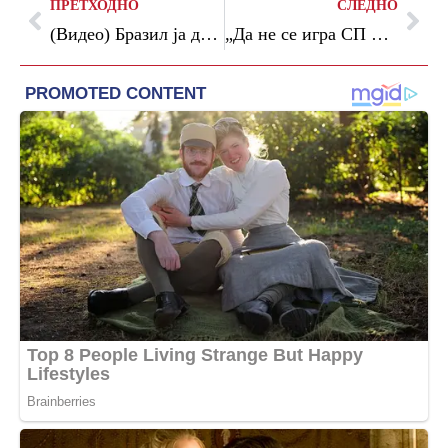
ПРЕТХОДНО
СЛЕДНО
(Видео) Бразил ја декласира Панама, Германија сигурна против Финска
„Да не се игра СП Кваратцкелија ќе ја освоеше Златната топка“