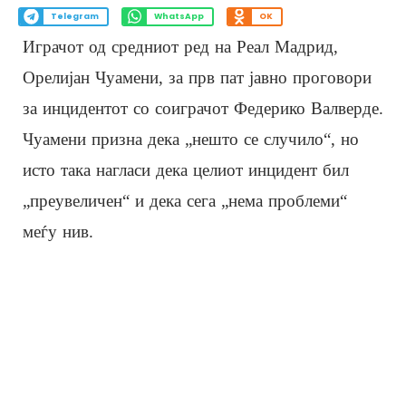
Telegram
WhatsApp
OK
Играчот од средниот ред на Реал Мадрид,
Орелијан Чуамени, за прв пат јавно проговори
за инцидентот со соиграчот Федерико Валверде.
Чуамени призна дека „нешто се случило“, но
исто така нагласи дека целиот инцидент бил
„преувеличен“ и дека сега „нема проблеми“
меѓу нив.