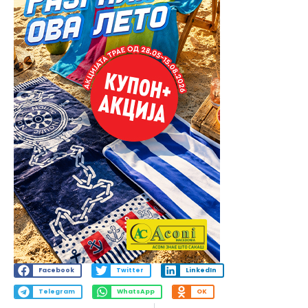
Facebook
Twitter
LinkedIn
Telegram
WhatsApp
OK