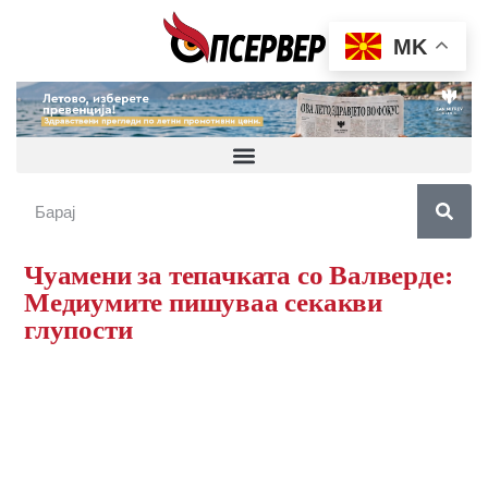
MK
Чуамени за тепачката со Валверде:
Медиумите пишуваа секакви
глупости