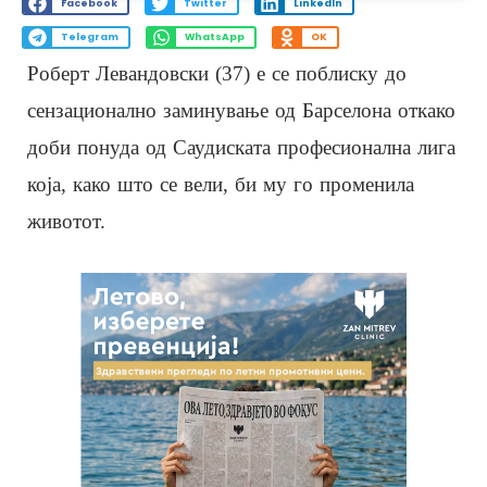
Facebook
Twitter
LinkedIn
Telegram
WhatsApp
OK
Роберт Левандовски (37) е се поблиску до
сензационално заминување од Барселона откако
доби понуда од Саудиската професионална лига
која, како што се вели, би му го променила
животот.