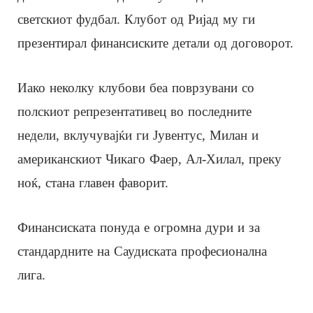
светскиот фудбал. Клубот од Ријад му ги
презентирал финансиските детали од договорот.
Иако неколку клубови беа поврзувани со
полскиот репрезентативец во последните
недели, вклучувајќи ги Јувентус, Милан и
американскиот Чикаго Фаер, Ал-Хилал, преку
ноќ, стана главен фаворит.
Финансиската понуда е огромна дури и за
стандардните на Саудиската професионална
лига.