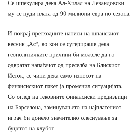
Се шпекулира дека Ал-Хилал на Левандовски
му се нуди плата од 90 милиони евра по сезона.
И покрај претходните написи на шпанскиот
весник „Ас“, во кои се сугерираше дека
геополитичките причини би можеле да го
одвратат напаѓачот од преселба на Блискиот
Исток, се чини дека само износот на
финансискиот пакет ја променил ситуацијата.
Со оглед на тековните финансиски предизвици
на Барселона, заминувањето на најплатениот
играч би донело значително олеснување за
буџетот на клубот.