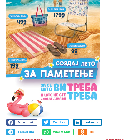
Facebook
Twitter
LinkedIn
Telegram
WhatsApp
OK