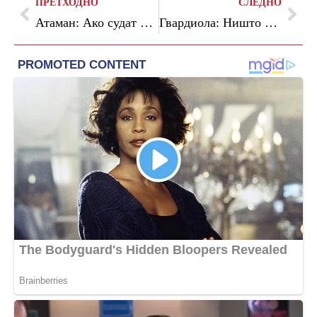
ПРЕТХОДНО
СЛЕДНО
Атаман: Ако судат вака на Ф4, Валенсија ќе ја освои Евролигата
Гвардиола: Ништо повеќе не зависи од нас