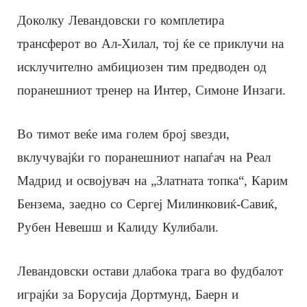
Доколку Левандовски го комплетира
трансферот во Ал-Хилал, тој ќе се приклучи на
исклучително амбициозен тим предводен од
поранешниот тренер на Интер, Симоне Инзаги.
Во тимот веќе има голем број ѕвезди,
вклучувајќи го поранешниот напаѓач на Реал
Мадрид и освојувач на „Златната топка“, Карим
Бензема, заедно со Сергеј Милинковиќ-Савиќ,
Рубен Невешш и Калиду Кулибали.
Левандовски остави длабока трага во фудбалот
играјќи за Борусија Дортмунд, Баерн и