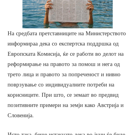
На средбата претставниците на Министерството
информираа дека со експертска поддршка од
Европската Комисија, ќе се работи во делот на
реформирање на правото за помош и нега од
трето лица и правото за попреченост и нивно
поврзување со индивидуалните потреби на
корисниците. При што, се земаат во предвид
позитивните примери на земји како Австрија и
Словенија.
Исто така, беше истакнато дека во јуни ќе биде