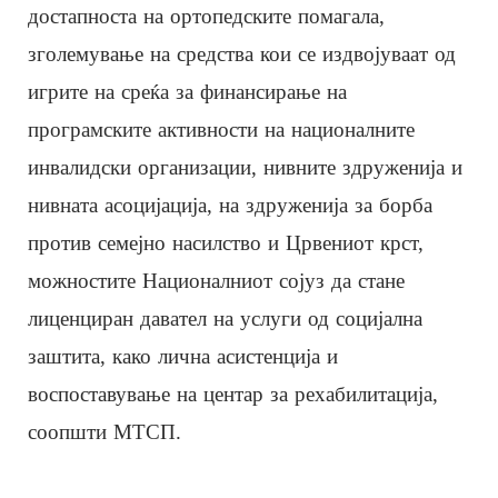
достапноста на ортопедските помагала,
зголемување на средства кои се издвојуваат од
игрите на среќа за финансирање на
програмските активности на националните
инвалидски организации, нивните здруженија и
нивната асоцијација, на здруженија за борба
против семејно насилство и Црвениот крст,
можностите Националниот сојуз да стане
лиценциран давател на услуги од социјална
заштита, како лична асистенција и
воспоставување на центар за рехабилитација,
соопшти МТСП.