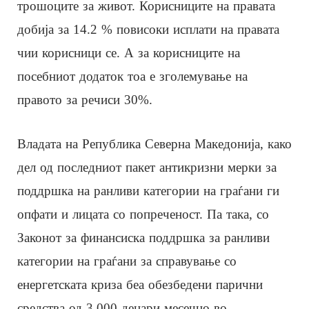
трошоците за живот. Корисниците на правата
добија за 14.2 % повисоки исплати на правата
чии корисници се. А за корисниците на
посебниот додаток тоа е зголемување на
правото за речиси 30%.
Владата на Република Северна Македонија, како
дел од последниот пакет антикризни мерки за
поддршка на ранливи категории на граѓани ги
опфати и лицата со попреченост. Па така, со
Законот за финансиска поддршка за ранливи
категории на граѓани за справување со
енергетската криза беа обезбедени парични
средства од 3.000 денари месечно во