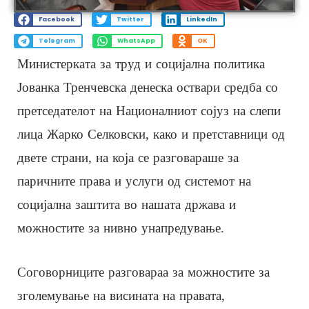
Facebook
Twitter
LinkedIn
Telegram
WhatsApp
OK
Министерката за труд и социјална политика
Јованка Тренчевска денеска оствари средба со
претседателот на Националниот сојуз на слепи
лица Жарко Селковски, како и претставници од
двете страни, на која се разговараше за
паричните права и услуги од системот на
социјална заштита во нашата држава и
можностите за нивно унапредување.
Соговорниците разговараа за можностите за
зголемување на висината на правата,