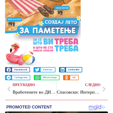
Facebook
Twitter
LinkedIn
Telegram
WhatsApp
OK
ПРЕТХОДНО
СЛЕДНО
Вработените во ДИЦ го продолжуваат штрајкот, од МОН бараат да ги измени датумите за полагање на матурата
Спасовски: Интерпол е клучната организација за обезбедување на глобалната безбедност