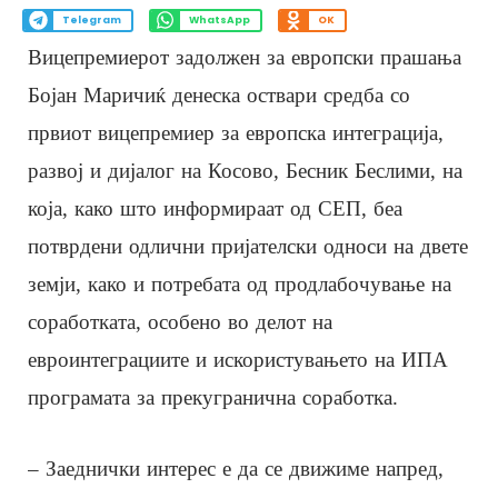
Telegram
WhatsApp
OK
Вицепремиерот задолжен за европски прашања
Бојан Маричиќ денеска оствари средба со
првиот вицепремиер за европска интеграција,
развој и дијалог на Косово, Бесник Беслими, на
која, како што информираат од СЕП, беа
потврдени одлични пријателски односи на двете
земји, како и потребата од продлабочување на
соработката, особено во делот на
евроинтеграциите и искористувањето на ИПА
програмата за прекугранична соработка.
– Заеднички интерес е да се движиме напред,