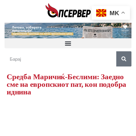
MK
Средба Маричиќ-Беслими: Заедно
сме на европскиот пат, кон подобра
иднина