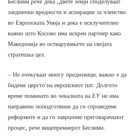
Беслими рече дека „двете земји споделуваат
заеднички вредности и аспирации за членство
во Европската Унија и дека е исклучително
важно што Косово има искрен партнер како
Македонија во остварувањето на својата
стратешка цел.
– Не очекуваат многу предизвици, важно е да
бидеме цврсто на европскиот пат. Долгото
време поминато во чекалната на ЕУ не има
направено поподготвени да ги спроведеме
реформите и да го завршиме преговарачкиот
процес, рече вицепремиерот Беслими.