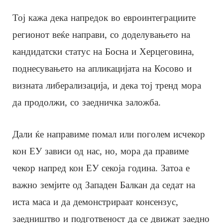
Тој кажа дека напредок во евроинтеграциите
регионот веќе направи, со доделувањето на
кандидатски статус на Босна и Херцеговина,
поднесувањето на апликацијата на Косово и
визната либерализација, и дека тој тренд мора
да продолжи, со заедничка заложба.
Дали ќе направиме помал или поголем исчекор
кон ЕУ зависи од нас, но, мора да правиме
чекор напред кон ЕУ секоја година. Затоа е
важно земјите од Западен Балкан да седат на
иста маса и да демонстрираат консензус,
заедништво и подготвеност да се движат заедно