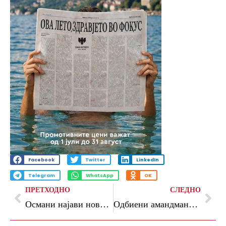
Facebook
Twitter
LinkedIn
Telegram
WhatsApp
OK
ПРЕТХОДНО
СЛЕДНО
Османи најави нова водечка иницијатива на Претседателството со ОБСЕ: Борба против корупцијата во регионот на ЈИЕ
Одбиени амандмани на ВМРО-ДПМНЕ за предложените измени на Законот за работни односи