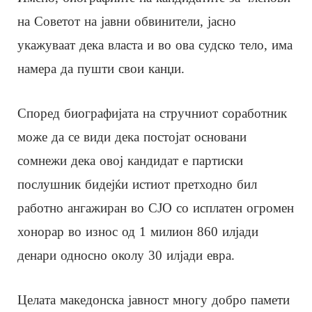
на Советот на јавни обвинители, јасно
укажуваат дека власта и во ова судско тело, има
намера да пушти свои канџи.
Според биографијата на стручниот соработник
може да се види дека постојат основани
сомнежи дека овој кандидат е партиски
послушник бидејќи истиот претходно бил
работно ангажиран во СЈО со исплатен огромен
хонорар во износ од 1 милион 860 илјади
денари односно околу 30 илјади евра.
Целата македонска јавност многу добро памети