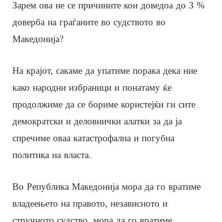
Зарем ова не се причините кои доведоа до 3 %
доверба на граѓаните во судството во
Македонија?
На крајот, сакаме да упатиме порака дека ние
како народни избраници и понатаму ќе
продолжиме да се бориме користејќи ги сите
демократски и деловнички алатки за да ја
спречиме оваа катастрофална и погубна
политика на власта.
Во Република Македонија мора да го вратиме
владеењето на правото, независното и
стручното судство, мора да го вратиме