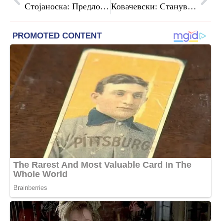
Стојаноска: Предлог-измените на Законот за работни односи се противуставни и против сите европски декларации за труд
Ковачевски: Станува збор за стратешки и европски поврзани коридори и затоа законите се разгледуваат на Комисијата за европски прашања