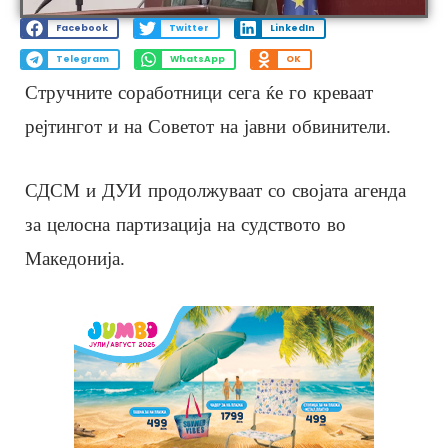
Facebook
Twitter
LinkedIn
Telegram
WhatsApp
OK
Стручните соработници сега ќе го креваат
рејтингот и на Советот на јавни обвинители.
СДСМ и ДУИ продолжуваат со својата агенда
за целосна партизација на судството во
Македонија.