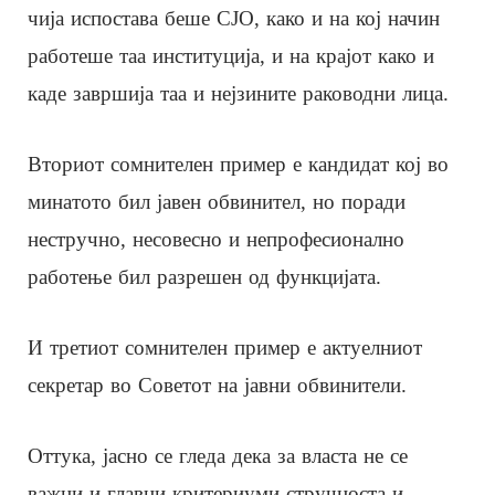
чија испостава беше СЈО, како и на кој начин
работеше таа институција, и на крајот како и
каде завршија таа и нејзините раководни лица.
Вториот сомнителен пример е кандидат кој во
минатото бил јавен обвинител, но поради
нестручно, несовесно и непрофесионално
работење бил разрешен од функцијата.
И третиот сомнителен пример е актуелниот
секретар во Советот на јавни обвинители.
Оттука, јасно се гледа дека за власта не се
важни и главни критериуми стручноста и