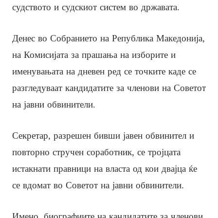
судството и судскиот систем во државата.
Денес во Собранието на Република Македонија,
на Комисијата за прашања на изборите и
именувањата на дневен ред се точките каде се
разгледуваат кандидатите за членови на Советот
на јавни обвинители.
Секретар, разрешен бивши јавен обвинител и
повторно стручен соработник, се тројцата
истакнати правници на власта од кои двајца ќе
се вдомат во Советот на јавни обвинители.
Имено, биографиите на кандидатите за членови