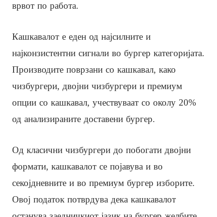
врвот по работа.
Кашкавалот е еден од најсилните и
најконзистентни сигнали во бургер категоријата.
Производите поврзани со кашкавал, како
чизбургери, двојни чизбургери и премиум
опции со кашкавал, учествуваат со околу 20%
од анализираните доставени бургер.
Од класични чизбургери до побогати двојни
формати, кашкавалот се појавува и во
секојдневните и во премиум бургер изборите.
Овој податок потврдува дека кашкавалот
останува заедничкиот јазик на бургер желбите