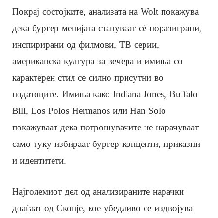
Покрај состојките, анализата на Wolt покажува
дека бургер менијата стануваат сè поразиграни,
инспирирани од филмови, ТВ серии,
американска култура за вечера и имиња со
карактерен стил се силно присутни во
податоците. Имиња како Indiana Jones, Buffalo
Bill, Los Polos Hermanos или Han Solo
покажуваат дека потрошувачите не нарачуваат
само туку избираат бургер концепти, приказни
и идентитети.
Најголемиот дел од анализираните нарачки
доаѓаат од Скопје, кое убедливо се издвојува