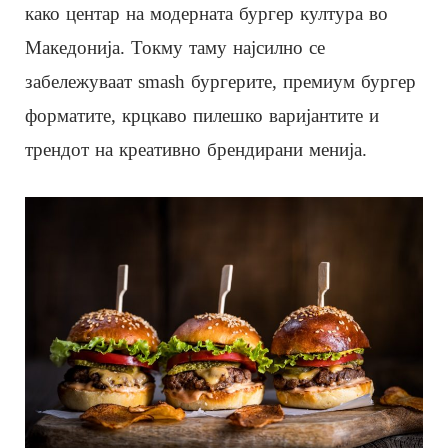
како центар на модерната бургер култура во
Македонија. Токму таму најсилно се
забележуваат smash бургерите, премиум бургер
форматите, крцкаво пилешко варијантите и
трендот на креативно брендирани менија.