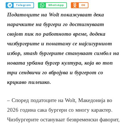
Telegram
WhatsApp
OK
Податоците на Wolt покажуваат дека
нарачките на бургери го достигнуваат
својот пик по работното време, додека
чизбургерите и понатаму се најсигурниот
избор, smash бургерите стануваат симбол на
новата урбана бургер култура, која во топ
три сендвичи го вбројува и бургерот со
крцкаво пилешко.
– Според податоците на Wolt, Македонија во
2026 година сака бургери со многу карактер.
Чизбургерите остануваат безвременски фаворит,