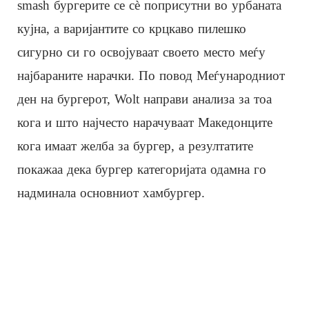
smash бургерите се сè поприсутни во урбаната
кујна, а варијантите со крцкаво пилешко
сигурно си го освојуваат своето место меѓу
најбараните нарачки. По повод Меѓународниот
ден на бургерот, Wolt направи анализа за тоа
кога и што најчесто нарачуваат Македонците
кога имаат желба за бургер, а резултатите
покажаа дека бургер категоријата одамна го
надминала основниот хамбургер.