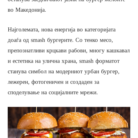
во Македонија.
Најголемата, нова енергија во категоријата
доаѓа од smash бургерите. Со тенко месо,
препознатливи крцкави рабови, многу кашкавал
и естетика на улична храна, smash форматот
станува симбол на модерниот урбан бургер,
лежерен, фотогеничен и создаден за
споделување на социјалните мрежи.