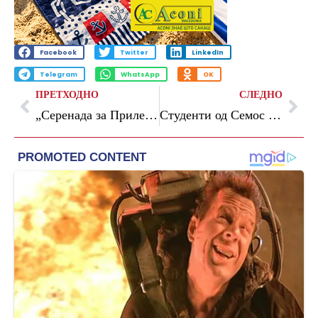
Facebook
Twitter
LinkedIn
Telegram
WhatsApp
OK
ПРЕТХОДНО
СЛЕДНО
„Серенада за Прилеп“ – емотивна музичка посвета за градот од Витаминка, Блага, Дац и Александар
Студенти од Семос Едукација изработија постери за поддршка на лицата со мултипла склероза