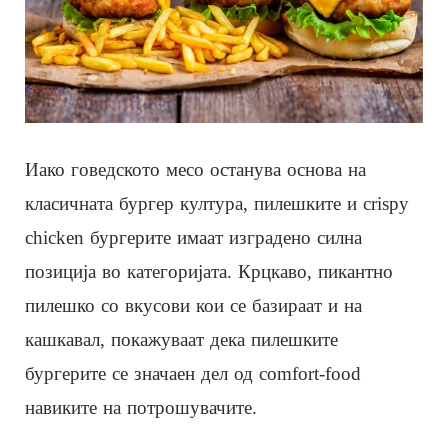
Иако говедското месо останува основа на
класичната бургер култура, пилешките и crispy
chicken бургерите имаат изградено силна
позиција во категоријата. Крцкаво, пикантно
пилешко со вкусови кои се базираат и на
кашкавал, покажуваат дека пилешките
бургерите се значаен дел од comfort-food
навиките на потрошувачите.