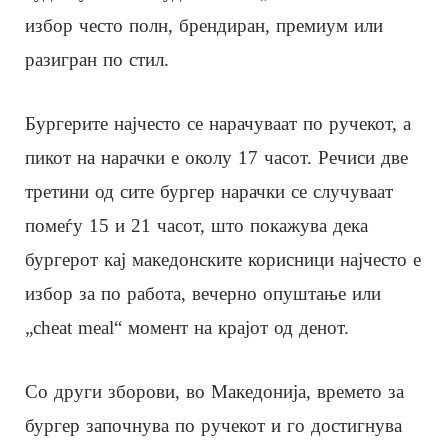
избор често полн, брендиран, премиум или
разигран по стил.
Бургерите најчесто се нарачуваат по ручекот, а
пикот на нарачки е околу 17 часот. Речиси две
третини од сите бургер нарачки се случуваат
помеѓу 15 и 21 часот, што покажува дека
бургерот кај македонските корисници најчесто е
избор за по работа, вечерно опуштање или
„cheat meal“ момент на крајот од денот.
Со други зборови, во Македонија, времето за
бургер започнува по ручекот и го достигнува