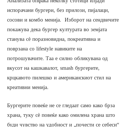
Анализата опфаќа неколку стотици илјади
испорачани бургери, без прилози, пијалаци,
сосови и комбо менија. Изборот на сендвичите
покажува дека бургер културата во земјата
станува сè поразновидна, покреативна и
поврзана со lifestyle навиките на
потрошувачите. Таа е силно обликувана од
вкусот на кашкавалот, smash бургерите,
крцкавото пилешко и американскиот стил на
креативни менија.
Бургерите повеќе не се гледаат само како брза
храна, туку сè повеќе како омилена храна што
буди чувство на удобност и „почести се себеси“