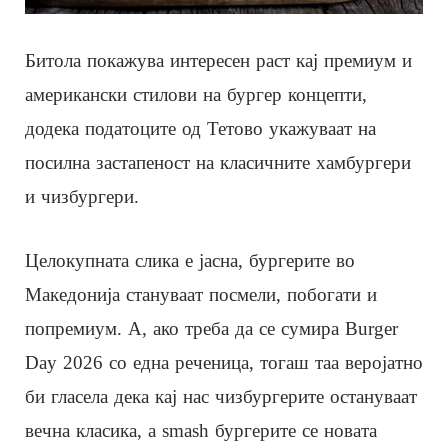
Битола покажува интересен раст кај премиум и
американски стилови на бургер концепти,
додека податоците од Тетово укажуваат на
посилна застапеност на класичните хамбургери
и чизбургери.
Целокупната слика е јасна, бургерите во
Македонија стануваат посмели, побогати и
попремиум. А, ако треба да се сумира Burger
Day 2026 со една реченица, тогаш таа веројатно
би гласела дека кај нас чизбургерите остануваат
вечна класика, а smash бургерите се новата