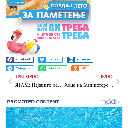
Facebook
Twitter
LinkedIn
Telegram
WhatsApp
OK
ПРЕТХОДНО
СЛЕДНО
ЗНАМ: Изјавите на Пендаровски отвораат сомнежи за политички пазари со правдата
Хоџа на Министерска конференција во Софија – Заеднички пристап кон климатските предизвици