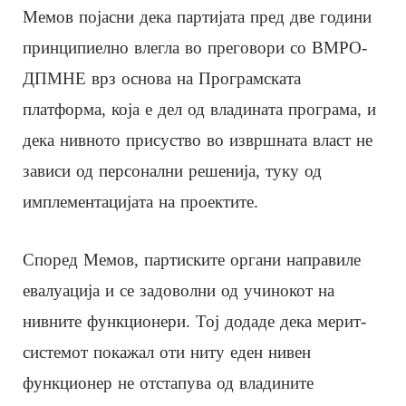
Мемов појасни дека партијата пред две години
принципиелно влегла во преговори со ВМРО-
ДПМНЕ врз основа на Програмската
платформа, која е дел од владината програма, и
дека нивното присуство во извршната власт не
зависи од персонални решенија, туку од
имплементацијата на проектите.
Според Мемов, партиските органи направиле
евалуација и се задоволни од учинокот на
нивните функционери. Тој додаде дека мерит-
системот покажал оти ниту еден нивен
функционер не отстапува од владините