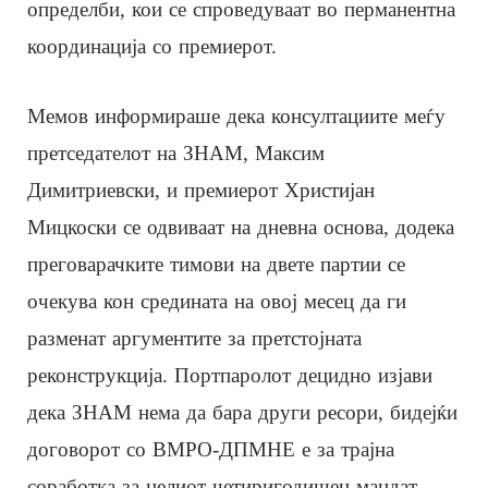
определби, кои се спроведуваат во перманентна
координација со премиерот.
Мемов информираше дека консултациите меѓу
претседателот на ЗНАМ, Максим
Димитриевски, и премиерот Христијан
Мицкоски се одвиваат на дневна основа, додека
преговарачките тимови на двете партии се
очекува кон средината на овој месец да ги
разменат аргументите за претстојната
реконструкција. Портпаролот децидно изјави
дека ЗНАМ нема да бара други ресори, бидејќи
договорот со ВМРО-ДПМНЕ е за трајна
соработка за целиот четиригодишен мандат.