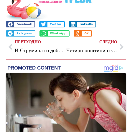
Facebook
Twitter
LinkedIn
Telegram
WhatsApp
OK
ПРЕТХОДНО
СЛЕДНО
И Струмица го добива својот „Lidl“: Поставен камен-темелникот на новиот маркет
Четири општини се најпогодени од невремето во Скопје, поплавени улици и дворови