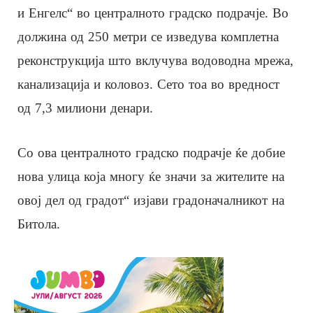
и Енгелс“ во централното градско подрачје. Во
должина од 250 метри се изведува комплетна
реконструкција што вклучува водоводна мрежа,
канализација и коловоз. Сето тоа во вредност
од 7,3 милиони денари.
Со ова централното градско подрачје ќе добие
нова улица која многу ќе значи за жителите на
овој дел од градот“ изјави градоначалникот на
Битола.