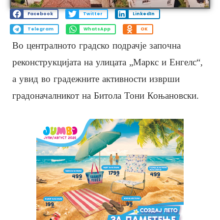
Facebook
Twitter
LinkedIn
Telegram
WhatsApp
OK
Во централното градско подрачје започна
реконструкцијата на улицата „Маркс и Енгелс“,
а увид во градежните активности изврши
градоначалникот на Битола Тони Коњановски.