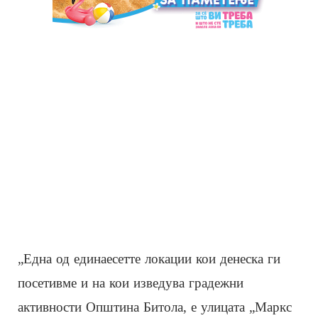
„Една од единаесетте локации кои денеска ги
посетивме и на кои изведува градежни
активности Општина Битола, е улицата „Маркс