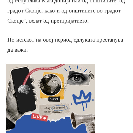
од Република Македонија или од општините, од
градот Скопје, како и од општините во градот
Скопје“, велат од претпријатието.
По истекот на овој период одлуката престанува
да важи.