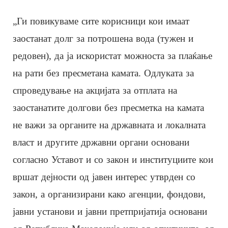
„Ги повикуваме сите корисници кои имаат
заостанат долг за потрошена вода (тужен и
редовен), да ја искористат можноста за плаќање
на рати без пресметана камата. Одлуката за
спроведување на акцијата за отплата на
заостанатите долгови без пресметка на камата
не важи за органите на државната и локалната
власт и другите државни органи основани
согласно Уставот и со закон и институциите кои
вршат дејности од јавен интерес утврден со
закон, а организирани како агенции, фондови,
јавни установи и јавни претпријатија основани