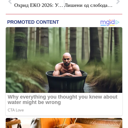
Охрид ЕКО 2026: Успешна регионална еколошка акција за чистење на Охридското Езеро
Лишени од слобода 34 лица за безобѕирно возење, изминатите два дена 1026 сообраќајни прекршоци