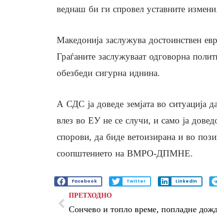
веднаш би ги спровел уставните измени
Македонија заслужува достоинствен евр
Граѓаните заслужуваат одговорна полит
обезбеди сигурна иднина.
А СДС ја доведе земјата во ситуација д
влез во ЕУ не се случи, и само ја дове
спорови, да биде ветоизирана и во пози
соопштението на ВМРО-ДПМНЕ.
Facebook
Twitter
LinkedIn
ПРЕТХОДНО