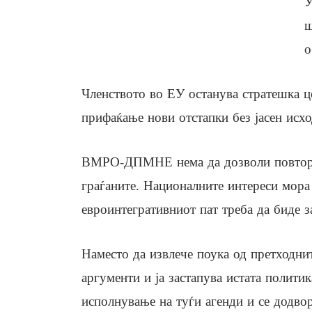
У
ш
о
Членството во ЕУ останува стратешка це
прифаќање нови отстапки без јасен исхо
ВМРО-ДПМНЕ нема да дозволи повторно
граѓаните. Националните интереси мора 
евроинтегративниот пат треба да биде з
Наместо да извлече поука од претходни
аргументи и ја застапува истата полити
исполнување на туѓи агенди и се додвору