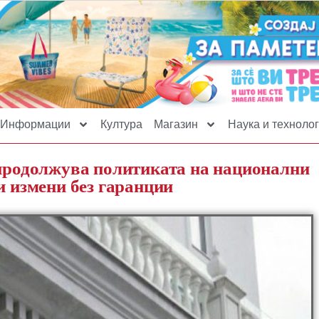
Информации
Култура
Магазин
Наука и технолог
одолжува политиката на национални
и измени без гаранции