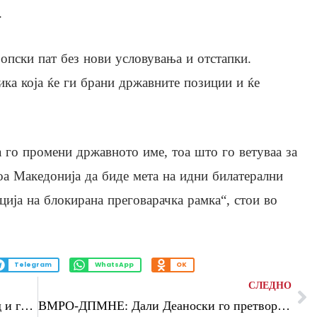
.
опски пат без нови условувања и отстапки.
ика која ќе ги брани државните позиции и ќе
а го промени државното име, тоа што го ветуваа за
доа Македонија да биде мета на идни билатерални
ција на блокирана преговарачка рамка“, стои во
Telegram
WhatsApp
OK
СЛЕДНО
Сончево и топло време, попладне дожд и грмежи
ВМРО-ДПМНЕ: Дали Деаноски го претвора УПОЗ во клуб за лица блиски до СДС?