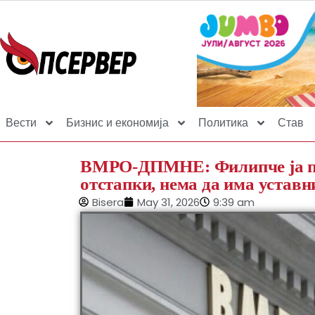
Вести
Бизнис и економија
Политика
Став
ВМРО-ДПМНЕ: Филипче ја пр
отстапки, нема да има уставн
Bisera
May 31, 2026
9:39 am