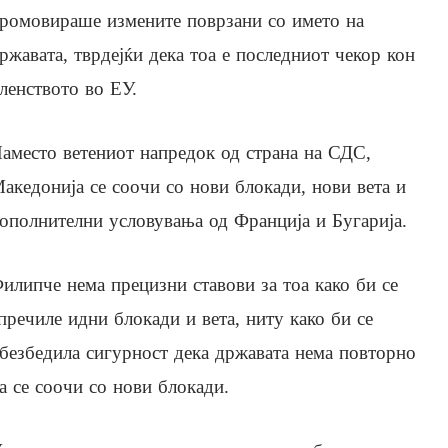
ромовираше измените поврзани со името на
ржавата, тврдејќи дека тоа е последниот чекор кон
ленството во ЕУ.
аместо ветениот напредок од страна на СДС,
акедонија се соочи со нови блокади, нови вета и
ополнителни условувања од Франција и Бугарија.
илипче нема прецизни ставови за тоа како би се
пречиле идни блокади и вета, ниту како би се
безбедила сигурност дека државата нема повторно
а се соочи со нови блокади.