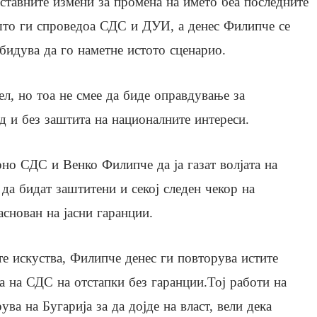
ставните измени за промена на името беа последните
то ги спроведоа СДС и ДУИ, а денес Филипче се
бидува да го наметне истото сценарио.
л, но тоа не смее да биде оправдување за
д и без заштита на националните интереси.
 СДС и Венко Филипче да ја газат волјата на
да бидат заштитени и секој следен чекор на
аснован на јасни гаранции.
те искуства, Филипче денес ги повторува истите
ка на СДС на отстапки без гаранции.Тој работи на
ва на Бугарија за да дојде на власт, вели дека