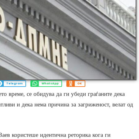
Telegram
WhatsApp
OK
ето време, се обидува да ги убеди граѓаните дека
тливи и дека нема причина за загриженост, велат од
Заев користеше идентична реторика кога ги