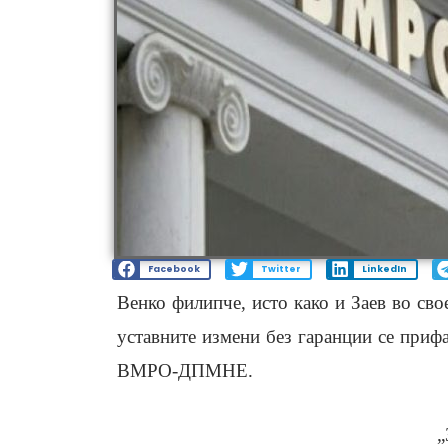
Facebook
Twitter
LinkedIn
Венко филипче, исто како и Заев во сво
уставните измени без гаранции се прифа
ВМРО-ДПМНЕ.
„