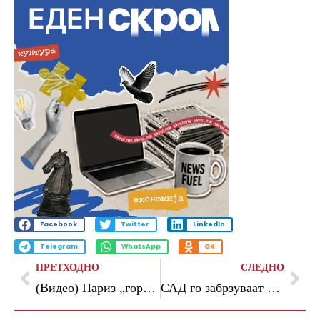
Facebook
Twitter
LinkedIn
Telegram
WhatsApp
OK
ПРЕТХОДНО
СЛЕДНО
(Видео) Париз „гори“ се слави титулата на ПСЖ
САД го забрзуваат повлекувањето на војниците од Европа, планот наскоро пред НАТО сојузниците