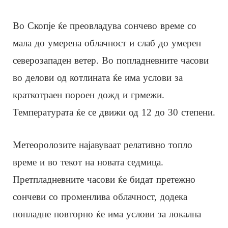
Во Скопје ќе преовладува сончево време со
мала до умерена облачност и слаб до умерен
северозападен ветер. Во попладневните часови
во делови од котлината ќе има услови за
краткотраен пороен дожд и грмежи.
Температурата ќе се движи од 12 до 30 степени.
Метеоролозите најавуваат релативно топло
време и во текот на новата седмица.
Претпладневните часови ќе бидат претежно
сончеви со променлива облачност, додека
попладне повторно ќе има услови за локална