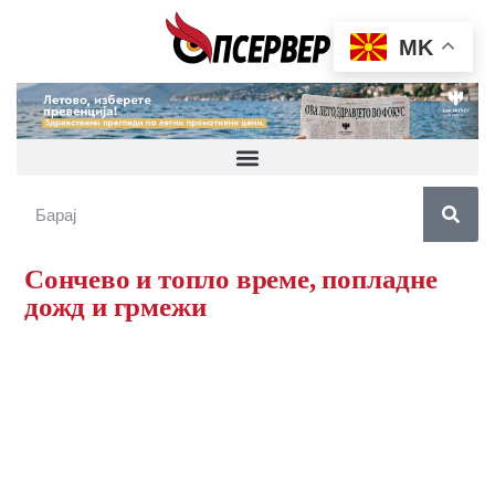
MK
Сончево и топло време, попладне
дожд и грмежи