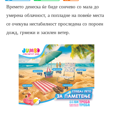
Времето денеска ќе биде сончево со мала до
умерена облачност, а попладне на повеќе места
се очекува нестабилност проследена со пороен
дожд, грмежи и засилен ветер.