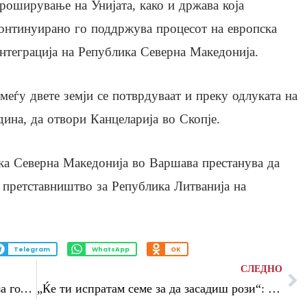
роширување на Унијата, како и држава која
онтинуирано го поддржува процесот на европска
нтеграција на Република Северна Македонија.
меѓу двете земји се потврдуваат и преку одлуката на
дина, да отвори Канцеларија во Скопјe.
ка Северна Македонија во Варшава престанува да
 претставништво за Република Литванија на
Telegram
WhatsApp
OK
СЛЕДНО
Подгорица ја осуди изјавата на Вучиќ за годишнината од црногорската независност
„Ќе ти испратам семе за да засадиш рози“: Ши Џинпинг до Трамп