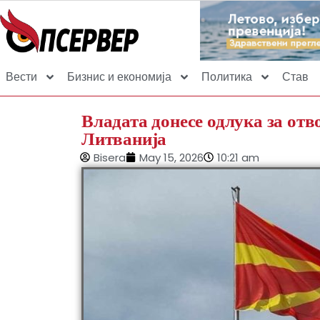
Вести
Бизнис и економија
Политика
Став
Владата донесе одлука за от
Литванија
Bisera
May 15, 2026
10:21 am