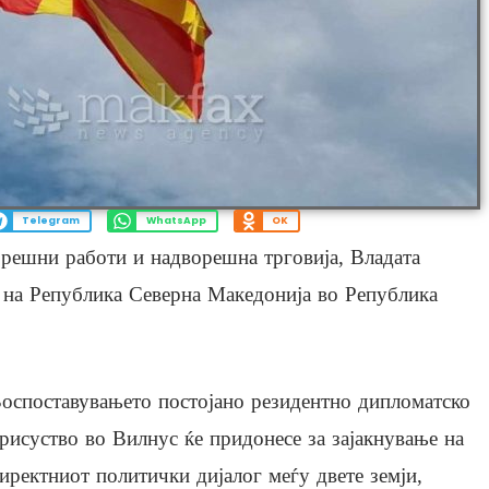
Telegram
WhatsApp
OK
орешни работи и надворешна трговија, Владата
 на Република Северна Македонија во Република
оспоставувањето постојано резидентно дипломатско
рисуство во Вилнус ќе придонесе за зајакнување на
иректниот политички дијалог меѓу двете земји,