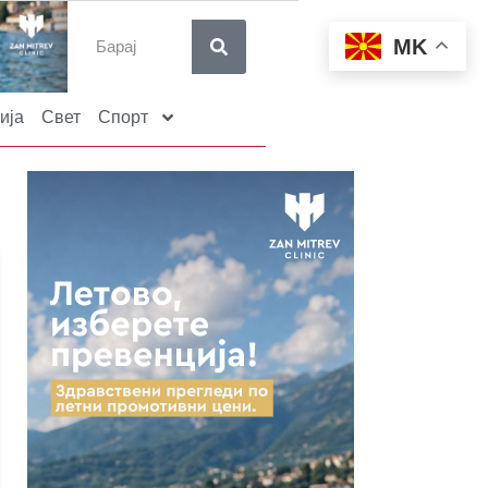
MK
ија
Свет
Спорт