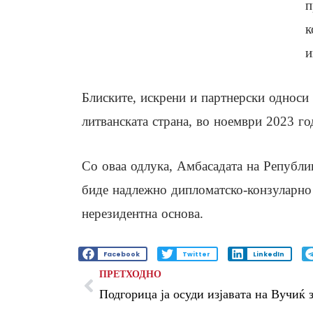
п
к
и
Блиските, искрени и партнерски односи 
литванската страна, во ноември 2023 го
Со оваа одлука, Амбасадата на Републи
биде надлежно дипломатско-конзуларно
нерезидентна основа.
Facebook
Twitter
LinkedIn
ПРЕТХОДНО