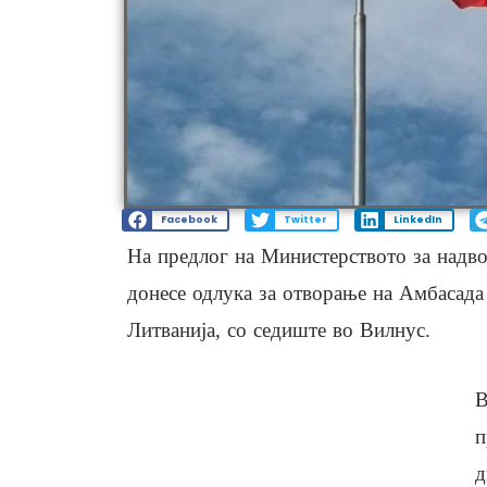
Facebook
Twitter
LinkedIn
На предлог на Министерството за надв
донесе одлука за отворање на Амбасада
Литванија, со седиште во Вилнус.
В
п
д