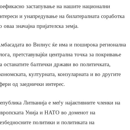
оефикасно застапување на нашите национални
нтереси и унапредување на билатералната соработка
о оваа значајна пријателска земја.
мбасадата во Вилнус ќе има и поширока регионална
лога, претставувајќи централна точка за покривање
а останатите балтички држави во политичката,
кономската, културната, конзуларната и во другите
фери од заеднички интерес.
епублика Литванија е меѓу најактивните членки на
вропската Унија и НАТО во доменот на
езбедносните политики и политиката на