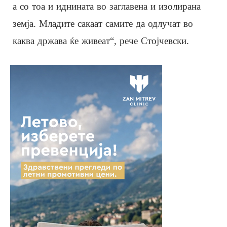
а со тоа и иднината во заглавена и изолирана
земја. Младите сакаат самите да одлучат во
каква држава ќе живеат“, рече Стојчевски.