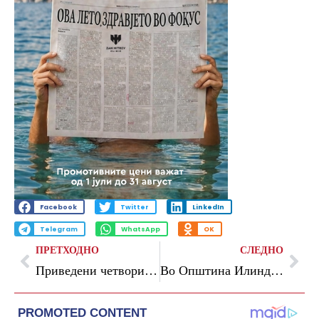
Facebook
Twitter
LinkedIn
Telegram
WhatsApp
OK
ПРЕТХОДНО
СЛЕДНО
Приведени четворица албански државјани за незаконит риболов во Преспанското Езеро
Во Општина Илинден се одржа Меѓународниот фолклорен фестивал „Св. Троица“