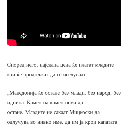
Според него, најскапа цена ќе платат младите
кои ќе продолжат да се иселуваат.
„Македонија ќе остане без млади, без народ, без
иднина. Камен на камен нема да
остане. Младите не сакаат Мицкоски да
одлучува во нивно име, да им ја крои капатата