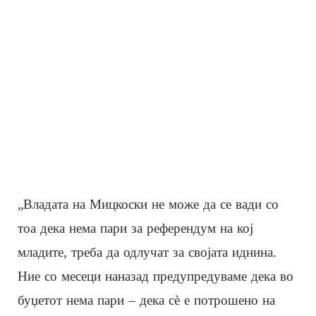
„Владата на Мицкоски не може да се вади сo
тоа дека нема пари за референдум на кој
младите, треба да одлучат за својата иднина.
Ние со месеци наназад предупредуваме дека во
буџетот нема пари – дека сè е потрошено на