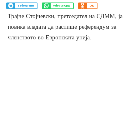
Telegram
WhatsApp
OK
Трајче Стојчевски, претседател на СДММ, ја
повика владата да распише референдум за
членството во Европската унија.