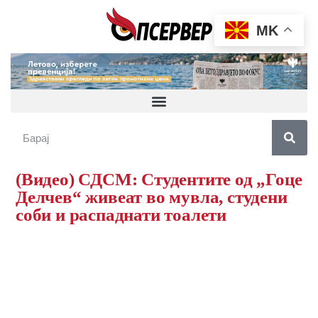
MK
(Видео) СДСМ: Студентите од „Гоце
Делчев“ живеат во мувла, студени
соби и распаднати тоалети