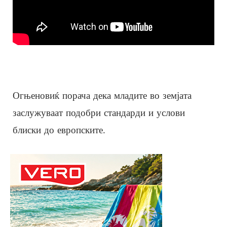
Огњеновиќ порача дека младите во земјата
заслужуваат подобри стандарди и услови
блиски до европските.