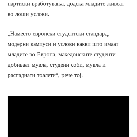
партиски вработувања, додека младите живеат
во лоши услови.
„Наместо европски студентски стандард,
модерни кампуси и услови какви што имаат
младите во Европа, македонските студенти
добиваат мувла, студени соби, мувла и
распаднати тоалети“, рече тој.