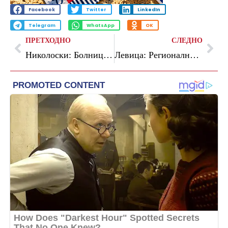
Facebook
Twitter
LinkedIn
Telegram
WhatsApp
OK
ПРЕТХОДНО
СЛЕДНО
Николоски: Болницата „8-ми Септември” станува најмодерна во државата
Левица: Регионалните патишта се распаѓаат под товарот на претоварени камиони