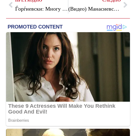
ПРЕТХОДНО
СЛЕДНО
Ѓорѓиевски: Многу пациенти имаат потреба од донирање органи, да ја подигнеме свеста за спасување животи
(Видео) Манасиевски: Уставните измени не се последниот услов, Бугарија има пошироки барања кон Македонија