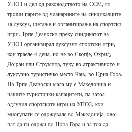
УПОЗ и дел од раководството на ССМ, ги
троши парите од чланарините на синдикалците
за луксуз, шетање и организирање на спортски
игри. Трпе Деаноски преку синдикатот на
УПОЗ организирал луксузни спортски игри,
кои траеле 4 дена, но не во Скопје, Охрид,
Дојран или Струмица, туку во атрактивното и
луксузно туристичко место Чањ, во Црна Гора.
На Трпе Деаноски мала му е Македонија и
нашите туристички капацитети, па затоа
одлучил спортските игри на УПОЗ, кои
многупати се одржувале во Македонија, овој
пат да ги одржи во Црна Гора и за тоа да