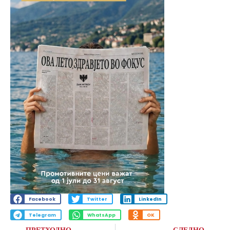
Facebook
Twitter
LinkedIn
Telegram
WhatsApp
OK