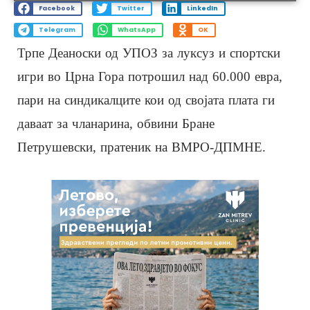
Facebook
Twitter
LinkedIn
Telegram
WhatsApp
OK
Трпе Деаноски од УПОЗ за луксуз и спортски
игри во Црна Гора потрошил над 60.000 евра,
пари на синдикалците кои од својата плата ги
даваат за чланарина, обвини Бране
Петрушевски, пратеник на ВМРО-ДПМНЕ.