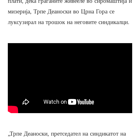
плати, дека граѓаните живееле во сиромаштија и
мизерија, Трпе Деаноски во Црна Гора се
луксузирал на трошок на неговите синдикалци.
„Трпе Деаноски, претседател на синдикатот на