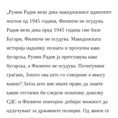
„Румен Радев вели дека македонскиот идентитет
постои од 1945 година, Филипче не осудува.
Радев вели дека пред 1945 година сме биле
Бугари, Филипче не осудува. Македонската
историја надалеку позната и прочуена како
бугарска, Румен Радев ја претставува како
бугарска, а Филипче не осудува. Почитувани
граѓани, Зошто ова што го говориме е многу
важно? Затоа што вие имате право да знаете
какви отстапки би следеле понатаму доколку
СДС и Филипче повторно добијат можност да
одлучуваат за државните позиции. Од авион се