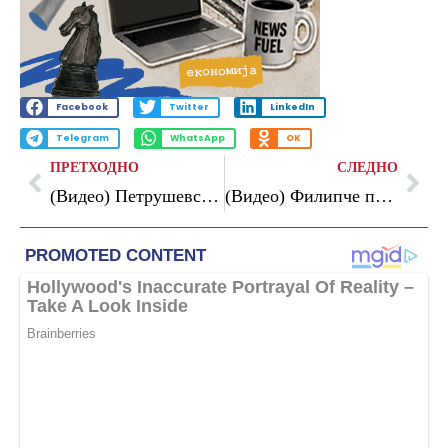
Facebook
Twitter
LinkedIn
Telegram
WhatsApp
OK
ПРЕТХОДНО
СЛЕДНО
(Видео) Петрушевски: Трпе Деаноски од УПОЗ за луксуз и спортски игри во Црна Гора потрошил над 60.000 евра
(Видео) Филипче побара референдум за влезот во ЕУ