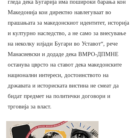
гледа дека Бугарија има пошироки барања кон
Македонија кои директно навлегуваат во
прашањата за македонскиот идентитет, историја
и културно наследство, а не само за внесување
на неколку илјади Бугари во Уставот“, рече
Манасиевски и додаде дека ВМРО-ДПМНЕ
останува цврсто на ставот дека македонските
национални интереси, достоинството на
државата и историската вистина не смеат да
бидат предмет на политички договори и
трговија за власт.