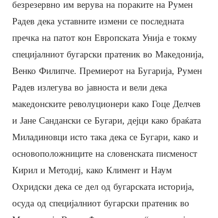
безрезервно им верува на пораките на Румен
Радев дека уставните измени се последната
пречка на патот кон Европската Унија е токму
специјалниот бугарски пратеник во Македонија,
Венко Филипче. Премиерот на Бугарија, Румен
Радев излегува во јавноста и вели дека
македонските револуционери како Гоце Делчев
и Јане Сандански се Бугари, дејци како браќата
Миладиновци исто така дека се Бугари, како и
основоположниците на словенската писменост
Кирил и Методиј, како Климент и Наум
Охридски дека се дел од бугарската историја,
осуда од специјалниот бугарски пратеник во