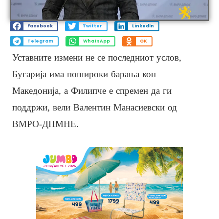
Facebook
Twitter
LinkedIn
Telegram
WhatsApp
OK
Уставните измени не се последниот услов,
Бугарија има пошироки барања кон
Македонија, а Филипче е спремен да ги
поддржи, вели Валентин Манасиевски од
ВМРО-ДПМНЕ.