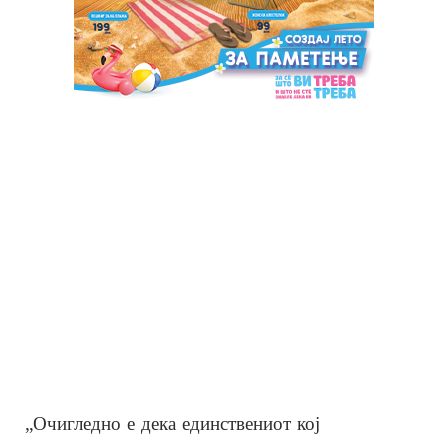
„Очигледно е дека единствениот кој