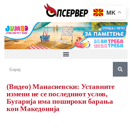
MK
(Видео) Манасиевски: Уставните
измени не се последниот услов,
Бугарија има пошироки барања
кон Македонија