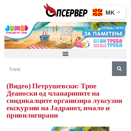
MK
(Видео) Петрушевски: Трпе
Деаноски од чланарините на
синдикалците организира луксузни
екскурзии на Јадранот, имало и
привилигирани