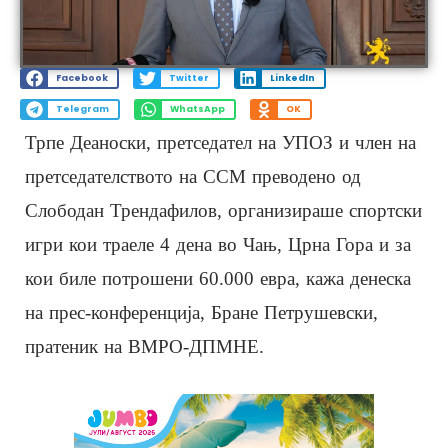
Facebook
Twitter
LinkedIn
Telegram
WhatsApp
OK
Трпе Деаноски, претседател на УПОЗ и член на
претседателството на ССМ преводено од
Слободан Трендафилов, организираше спортски
игри кои траеле 4 дена во Чањ, Црна Гора и за
кои биле потрошени 60.000 евра, кажа денеска
на прес-конференција, Бране Петрушевски,
пратеник на ВМРО-ДПМНЕ.