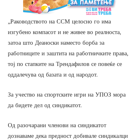
„Раководството на ССМ целосно го има
изгубено компасот и не живее во реалноста,
затоа што Деаноски наместо борба за
работниците и заштита на работничките права,
тој по стапките на Трендафилов се повеќе се
оддалечува од базата и од народот.
За учество на спортските игри на УПОЗ мора
да бидете дел од синдикатот.
Од разочарани членови на синдикатот
дознаваме дека предност добивале синдикалци