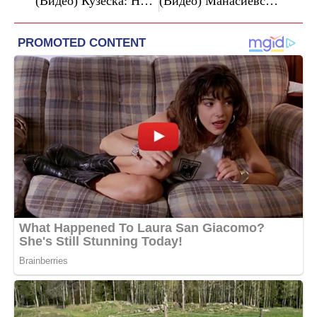
(Видео) Кузеска: Нова лага на Мицкоски, знаел за државјанството на Груевски – затоа документите не се праќаат
(Видео) Манасиевски: Без гаранции нема уставни измени