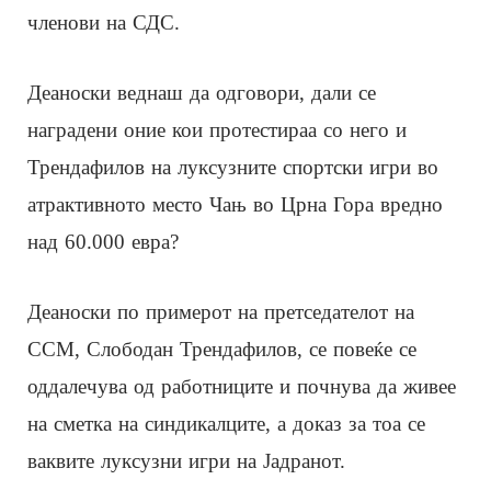
членови на СДС.
Деаноски веднаш да одговори, дали се
наградени оние кои протестираа со него и
Трендафилов на луксузните спортски игри во
атрактивното место Чањ во Црна Гора вредно
над 60.000 евра?
Деаноски по примерот на претседателот на
ССМ, Слободан Трендафилов, се повеќе се
оддалечува од работниците и почнува да живее
на сметка на синдикалците, а доказ за тоа се
ваквите луксузни игри на Јадранот.