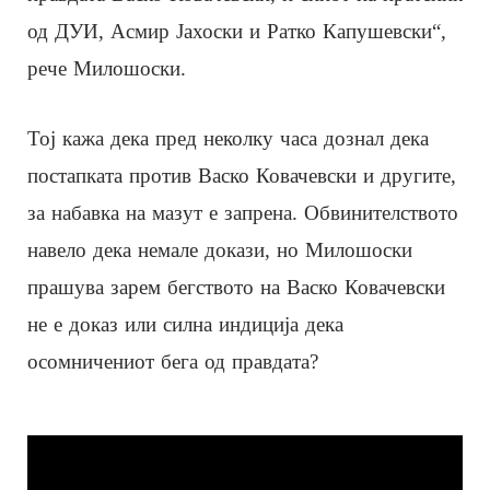
од ДУИ, Асмир Јахоски и Ратко Капушевски“,
рече Милошоски.
Тој кажа дека пред неколку часа дознал дека
постапката против Васко Ковачевски и другите,
за набавка на мазут е запрена. Обвинителството
навело дека немале докази, но Милошоски
прашува зарем бегството на Васко Ковачевски
не е доказ или силна индиција дека
осомничениот бега од правдата?