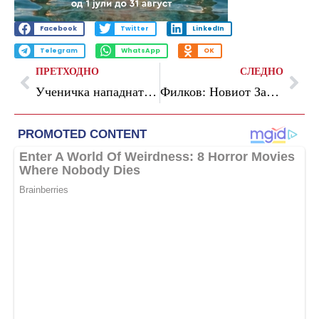
Facebook
Twitter
LinkedIn
Telegram
WhatsApp
OK
ПРЕТХОДНО
СЛЕДНО
Ученичка нападната во основно училиште во Скопје, нејзин соученик снимал со мобилен телефон
Филков: Новиот Закон за пробација воспоставува поефикасен систем, посилна ресоцијализација и поголема заштита на жртвите