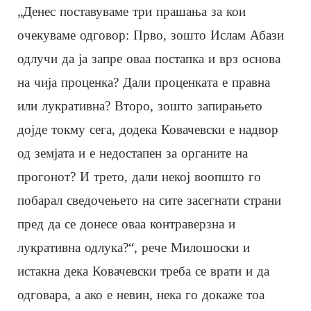
„Денес поставуваме три прашања за кои
очекуваме одговор: Прво, зошто Ислам Абази
одлучи да ја запре оваа постапка и врз основа
на чија проценка? Дали проценката е правна
или лукративна? Второ, зошто запирањето
дојде токму сега, додека Ковачевски е надвор
од земјата и е недостапен за органите на
прогонот? И трето, дали некој воопшто го
побарал сведочењето на сите засегнати страни
пред да се донесе оваа контраверзна и
лукративна одлука?“, рече Милошоски и
истакна дека Ковачевски треба се врати и да
одговара, а ако е невин, нека го докаже тоа