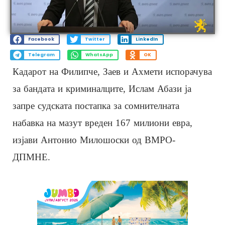
Facebook
Twitter
LinkedIn
Telegram
WhatsApp
OK
Кадарот на Филипче, Заев и Ахмети испорачува
за бандата и криминалците, Ислам Абази ја
запре судската постапка за сомнителната
набавка на мазут вреден 167 милиони евра,
изјави Антонио Милошоски од ВМРО-
ДПМНЕ.