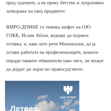
пред судовите, а не преку бегство и лукративно
затворање на овој предметот.
ВМРО-ДПМНЕ го повика шефот на ОЈО
ГОКК, Ислам Абази, веднаш да поднесе
оставка, и, како што рече Милошоски, да ја
остави работата на професионалците, коишто
поради таквите обвинители како него, не можат
да дојдат до израз во правосудството.