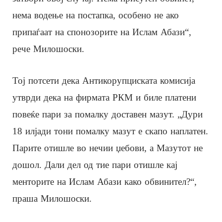
нема водење на постапка, особено не ако
припаѓаат на спонозорите на Ислам Абази“,
рече Милошоски.
Тој потсети дека Антикорупциската комисија
утврди дека на фирмата РКМ и биле платени
повеќе пари за помалку доставен мазут. „Дури
18 илјади тони помалку мазут е скапо наплатен.
Парите отишле во нечии џебови, а Мазутот не
дошол. Дали дел од тие пари отишле кај
менторите на Ислам Абази како обвинител?“,
праша Милошоски.