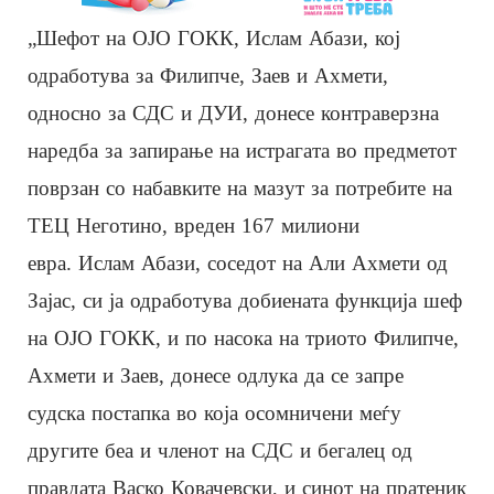
„Шефот на ОЈО ГОКК, Ислам Абази, кој
одработува за Филипче, Заев и Ахмети,
односно за СДС и ДУИ, донесе контраверзна
наредба за запирање на истрагата во предметот
поврзан со набавките на мазут за потребите на
ТЕЦ Неготино, вреден 167 милиони
евра. Ислам Абази, соседот на Али Ахмети од
Зајас, си ја одработува добиената функција шеф
на ОЈО ГОКК, и по насока на триото Филипче,
Ахмети и Заев, донесе одлука да се запре
судска постапка во која осомничени меѓу
другите беа и членот на СДС и бегалец од
правдата Васко Ковачевски, и синот на пратеник