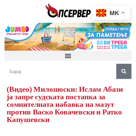
MK
(Видео) Милошоски: Ислам Абази
ја запре судската постапка за
сомнителната набавка на мазут
против Васко Ковачевски и Ратко
Капушевски