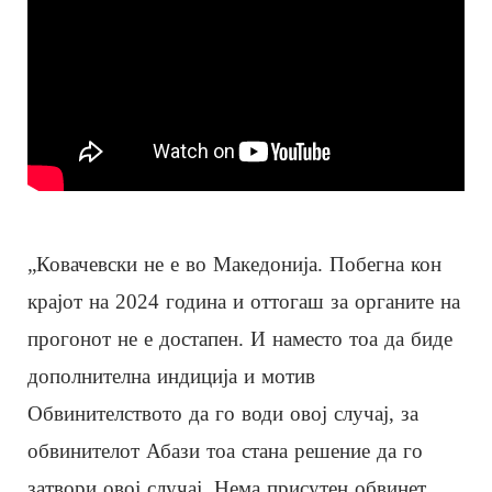
„Ковачевски не е во Македонија. Побегна кон
крајот на 2024 година и оттогаш за органите на
прогонот не е достапен. И наместо тоа да биде
дополнителна индиција и мотив
Обвинителството да го води овој случај, за
обвинителот Абази тоа стана решение да го
затвори овој случај. Нема присутен обвинет,