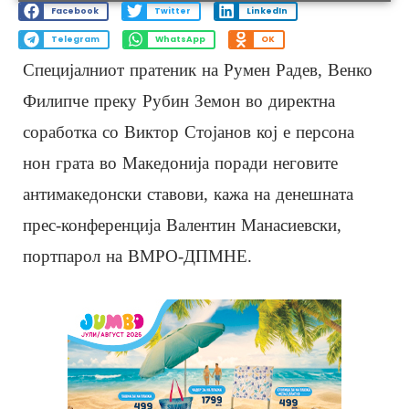
Facebook
Twitter
LinkedIn
Telegram
WhatsApp
OK
Специјалниот пратеник на Румен Радев, Венко
Филипче преку Рубин Земон во директна
соработка со Виктор Стојанов кој е персона
нон грата во Македонија поради неговите
антимакедонски ставови, кажа на денешната
прес-конференција Валентин Манасиевски,
портпарол на ВМРО-ДПМНЕ.