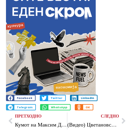
Facebook
Twitter
LinkedIn
Telegram
WhatsApp
OK
ПРЕТХОДНО
СЛЕДНО
Кумот на Максим Димитриевски со уште еден бизнис бум во Куманово после скандалот со земјиштето за „Лидл”, велат од Левица
(Видео) Цветановски: Мицкоски ги излажа граѓаните и за економијата, му пропадна лажниот патриотизам