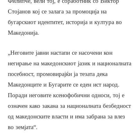
Филипче, вели тој, е соработник со Виктор
Стојанов кој се залага за промоција на
бугарскиот идентитет, историја и култура во
Македонија.
„Неговите јавни настапи се насочени кон
негирање на македонскиот јазик и националната
посебност, промовирајќи ја тезата дека
Македонците и Бугарите се еден ист народ.
Поради неговите ксенофобични односи, тој е
означен како закана за националната безбедност
од македонските власти и има забрана за влез
во земјата“.