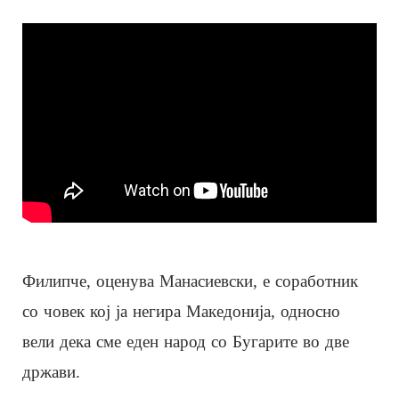
Филипче, оценува Манасиевски, е соработник
со човек кој ја негира Македонија, односно
вели дека сме еден народ со Бугарите во две
држави.