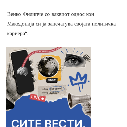
Венко Филипче со ваквиот однос кон
Македонија си ја запечатува својата политичка
кариера“.