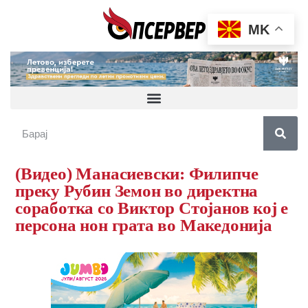
MK
(Видео) Манасиевски: Филипче
преку Рубин Земон во директна
соработка со Виктор Стојанов кој е
персона нон грата во Македонија