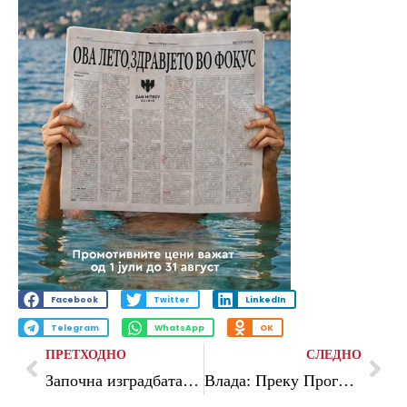
Facebook
Twitter
LinkedIn
Telegram
WhatsApp
OK
ПРЕТХОДНО
СЛЕДНО
Започна изградбата на нов урбан парк во населба Карпош – втор дел
Влада: Преку Програмата за намалување на диспаритетите и зголемување на конкурентноста за 2026 година ќе се финансираат 32 проекти