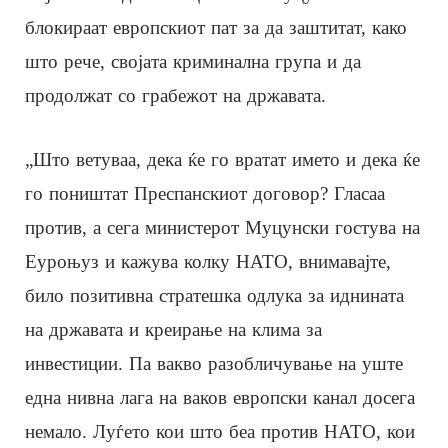
блокираат европскиот пат за да заштитат, како
што рече, својата криминална група и да
продолжат со грабежот на државата.
„Што ветуваа, дека ќе го вратат името и дека ќе
го поништат Преспанскиот договор? Гласаа
против, а сега министерот Муцунски гостува на
Еуроњуз и кажува колку НАТО, внимавајте,
било позитивна стратешка одлука за иднината
на државата и креирање на клима за
инвестиции. Па вакво разобличување на уште
една нивна лага на ваков европски канал досега
немало. Луѓето кои што беа против НАТО, кои