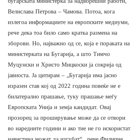
бугарската министерка за надворешни работи,
Велислава Петрова – Чамова. Потоа, кога
излегоа информациите на европските медиуми,
рече дека тоа било само кратка размена на
зборови. Но, најважно од се, која е пораката на
министерката на Бугарија, а што Тимчо
Муцунски и Христо Мицкоски ја сокрија од
јавноста. Ја цитирам – „Бугарија има јасно
изразен став кој од 2022 година повеќе не е
билатерално прашање, туку прашање меѓу
Европската Унија и земја кандидат. Овај
прозорец за проширување може да се отвори
во наредните години и ако тие не го искористат
навистина можат да изгубат“., рече Филипче.