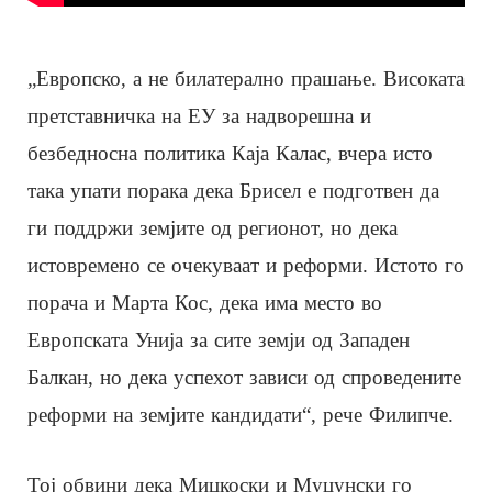
„Европско, а не билатерално прашање. Високата
претставничка на ЕУ за надворешна и
безбедносна политика Каја Калас, вчера исто
така упати порака дека Брисел е подготвен да
ги поддржи земјите од регионот, но дека
истовремено се очекуваат и реформи. Истото го
порача и Марта Кос, дека има место во
Европската Унија за сите земји од Западен
Балкан, но дека успехот зависи од спроведените
реформи на земјите кандидати“, рече Филипче.
Тој обвини дека Мицкоски и Муцунски го