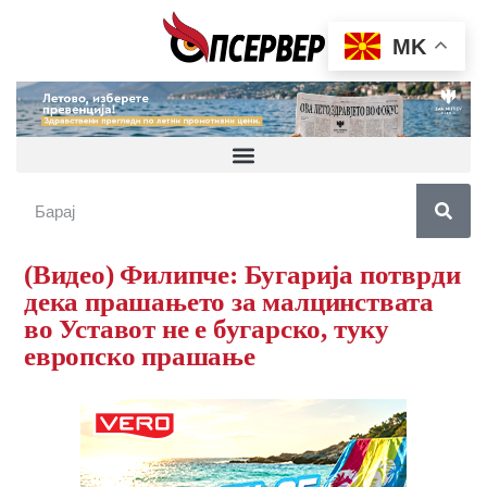
MK
(Видео) Филипче: Бугарија потврди
дека прашањето за малцинствата
во Уставот не е бугарско, туку
европско прашање