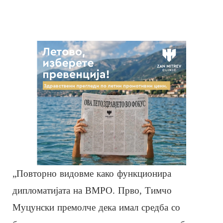
„Повторно видовме како функционира
дипломатијата на ВМРО. Прво, Тимчо
Муцунски премолче дека имал средба со