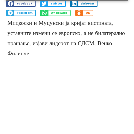
Facebook
Twitter
LinkedIn
Telegram
WhatsApp
OK
Мицкоски и Муцунски ја кријат вистината,
уставните измени се европско, а не билатерално
прашање, изјави лидерот на СДСМ, Венко
Филипче.