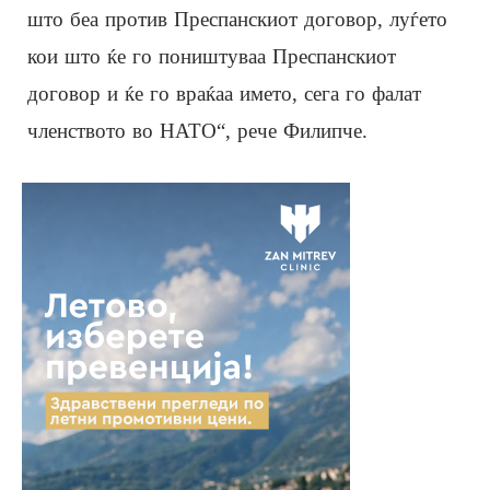
што беа против Преспанскиот договор, луѓето
кои што ќе го поништуваа Преспанскиот
договор и ќе го враќаа името, сега го фалат
членството во НАТО“, рече Филипче.