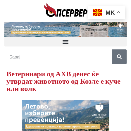
MK
Ветеринари од АХВ денес ќе
утврдат животното од Козле е куче
или волк