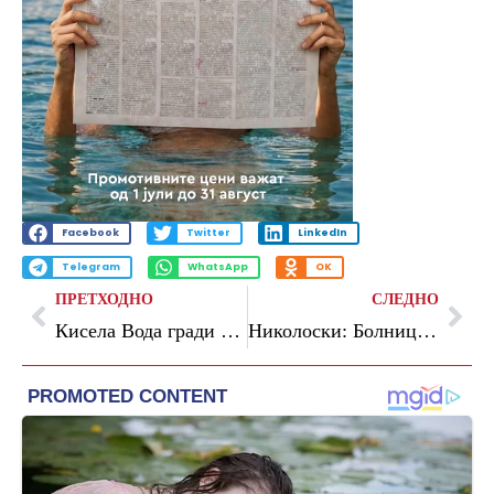
Facebook
Twitter
LinkedIn
Telegram
WhatsApp
OK
ПРЕТХОДНО
СЛЕДНО
​Кисела Вода гради нов паркинг на улица „Пушкинова“
Николоски: Болницата „8-ми Септември” станува најмодерна во државата