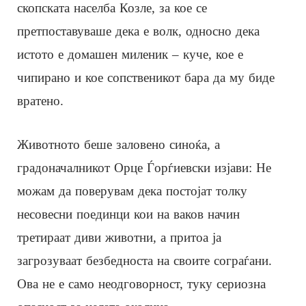
скопската населба Козле, за кое се
претпоставуваше дека е волк, односно дека
истото е домашен миленик – куче, кое е
чипирано и кое сопственикот бара да му биде
вратено.
Животното беше заловено синоќа, а
градоначалникот Орце Ѓорѓиевски изјави: Не
можам да поверувам дека постојат толку
несовесни поединци кои на ваков начин
третираат диви животни, а притоа ја
загрозуваат безбедноста на своите сограѓани.
Ова не е само неодговорност, туку сериозна