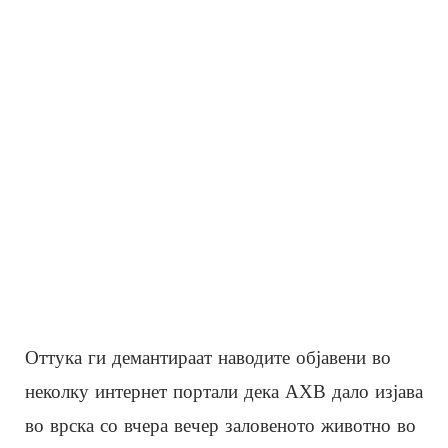
Оттука ги демантираат наводите објавени во
неколку интернет портали дека АХВ дало изјава
во врска со вчера вечер заловеното животно во