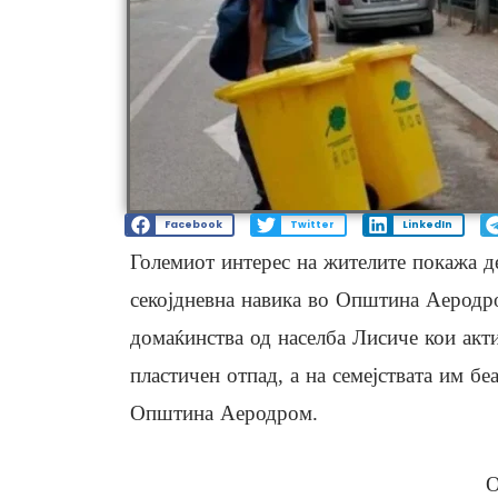
Facebook
Twitter
LinkedIn
Големиот интерес на жителите покажа д
секојдневна навика во Општина Аеродр
домаќинства од населба Лисиче кои акти
пластичен отпад, а на семејствата им бе
Општина Аеродром.
О