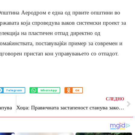
пштина Аеродром е една од првите општини во
ржавата која спроведува ваков системски проект за
елекција на пластичен отпад директно од
омаќинствата, поставувајќи пример за современ и
дговорен пристап кон управувањето со отпадот.
Telegram
WhatsApp
OK
СЛЕДНО
апува
Хоџа: Правичната застапеност станува закон, не е доволно некој да се вработи во администрација, со овој закон се отвора пат за унапредување