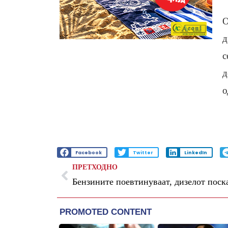
О
д
с
д
о
Facebook
Twitter
LinkedIn
ПРЕТХОДНО
Бензините поевтинуваат, дизелот поск