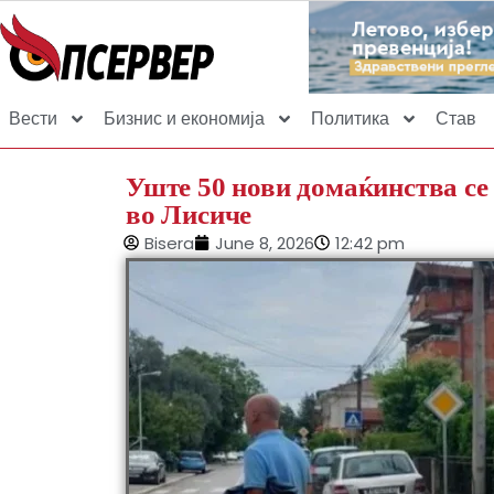
Вести
Бизнис и економија
Политика
Став
Уште 50 нови домаќинства се 
во Лисиче
Bisera
June 8, 2026
12:42 pm