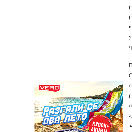
р
р
в
у
с
П
О
о
р
с
д
з