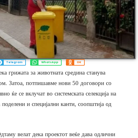
Telegram
WhatsApp
OK
ека грижата за животната средина станува
ом. Затоа, потпишавме нови 50 договори со
вно ќе се вклучат во системската селекција на
а поделени и специјални канти, соопштија од
дтаму велат дека проектот веќе дава одлични