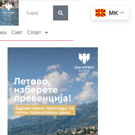
MK
ија
Свет
Спорт