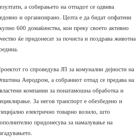
езултати, а собирањето на отпадот се одвива
едовно и организирано. Целта е да бидат опфатени
купно 600 домаќинства, кои преку своето активно
чество ќе придонесат за почиста и поздрава животна
редина.
роектот го спроведува ЈП за комунални дејности на
пштина Аеродром, а собраниот отпад се предава на
властени компании за понатамошна обработка и
ециклирање. За негов транспорт е обезбедено и
пецијално електрично товарно возило, што
ополнително придонесува за намалување на
агадувањето.