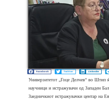
Facebook
Twitter
LinkedIn
Универзитетот „Гоце Делчев“ во Штип ќ
научници и истражувачи од Западен Бал
Заедничкиот истражувачки центар на Ев