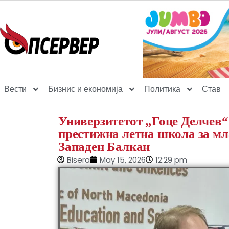
Вести
Бизнис и економија
Политика
Став
Универзитетот „Гоце Делчев“
престижна летна школа за мл
Западен Балкан
Bisera
May 15, 2026
12:29 pm