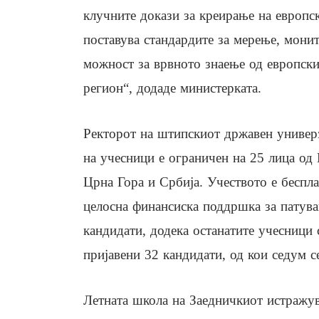
клучните докази за креирање на европск
поставува стандардите за мерење, монит
можност за врвното знаење од европски
регион“, додаде министерката.
Ректорот на штипскиот државен универ
на учесници е ограничен на 25 лица од
Црна Гора и Србија. Учеството е беспл
целосна финансиска поддршка за патува
кандидати, додека останатите учесници 
пријавени 32 кандидати, од кои седум с
Летната школа на Заедничкиот истражув