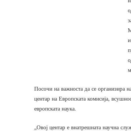
н
о
з
М
и
п
о
м
Посочи на важноста да се организира н
центар на Европската комисија, всушнос
европската наука.
„Овој центар е внатрешната научна служ