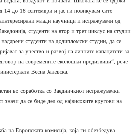
а водата, воздухот и почвата. Школата ќе се одржи
д 14 до 18 септември и јас ги повикувам сите
аинтересирани млади научници и истражувачи од
акедонија, студенти на втор и трет циклус на студии
 надарени студенти на додипломски студии, да се
ријават за учество и развој на личните капацитети за
дговор на современите еколошки предизвици“, рече
инистерката Весна Јаневска.
астан во соработка со Заедничкиот истражувачки
т значи да се биде дел од највисоките кругови на
ба на Европската комисија, која ги обезбедува