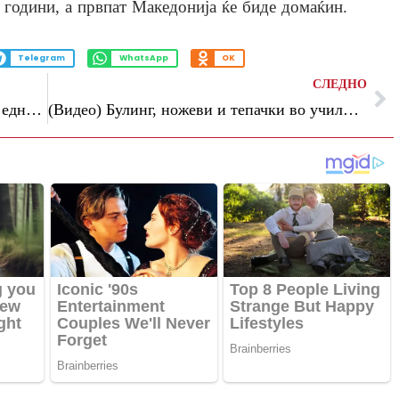
 години, а првпат Македонија ќе биде домаќин.
Telegram
WhatsApp
OK
СЛЕДНО
(Видео) Милошоски: „Мазут“ доживеа една тивка амнестија
(Видео) Булинг, ножеви и тепачки во училиштата, СДСМ бара одговорност од Јаневска и директорите