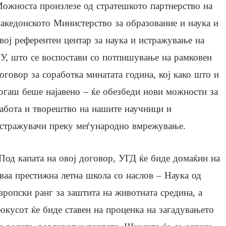
ожноста произлезе од стратешкото партнерство на
акедонското Министерство за образование и наука и
вој референтен центар за наука и истражување на
У, што се воспостави со потпишување на рамковен
оговор за соработка минатата година, кој како што и
огаш беше најавено – ќе обезбеди нови можности за
абота и творештво на нашите научници и
стражувачи преку меѓународно вмрежување.
Под капата на овој договор, УГД ќе биде домаќин на
ваа престижна летна школа со наслов – Наука од
вропски ранг за заштита на животната средина, а
окусот ќе биде ставен на проценка на загадувањето