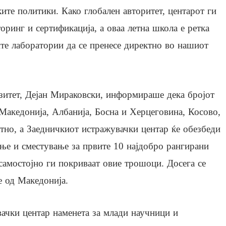
ите политики. Како глобален авторитет, центарот ги
оринг и сертификација, а оваа летна школа е ретка
те лаборатории да се пренесе директно во нашиот
зитет, Дејан Мираковски, информираше дека бројот
 Македонија, Албанија, Босна и Херцеговина, Косово,
атно, а Заедничкиот истражувачки центар ќе обезбеди
ње и сместување за првите 10 најдобро рангирани
самостојно ги покриваат овие трошоци. Досега се
е од Македонија.
ачки центар наменета за млади научници и